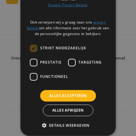
Google Privacy Beleid
.
Ook verwijzen wij u graag naar ons
privacy
beleid
om alle informatie over het gebruik van
de persoonlijke gegevens te bekijken.
Nieuwsbrief
STRIKT NOODZAKELIJK
Ontvang de laatste updates, nieuws en aanbiedingen via email
PRESTATIE
TARGETING
FUNCTIONEEL
Volg ons
ALLES ACCEPTEREN
ALLES AFWIJZEN
4441
reviews
DETAILS WEERGEVEN
Klanten geven ons een
9.7
/10