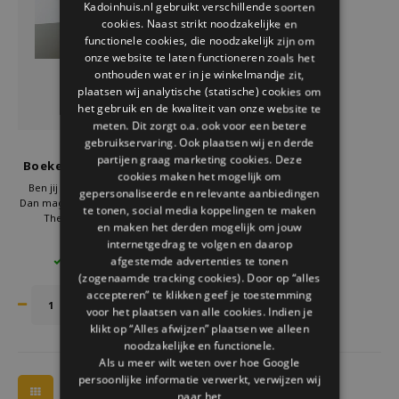
Kadoinhuis.nl gebruikt verschillende soorten
Welke Zwitscherbox past bij jou?
Kraamcadeau
Vazen
Leesbrillen
cookies. Naast strikt noodzakelijke en
ENGLISH
functionele cookies, die noodzakelijk zijn om
Zwitscherbox als cadeau
Verlichting
Sieraden
onze website te laten functioneren zoals het
onthouden wat er in je winkelmandje zit,
plaatsen wij analytische (statische) cookies om
Wanddecoratie
Spellen
het gebruik en de kwaliteit van onze website te
meten. Dit zorgt o.a. ook voor een betere
Stationery
gebruikservaring. Ook plaatsen wij en derde
Balvi
partijen graag marketing cookies. Deze
Boekensteun The Library
cookies maken het mogelijk om
Storytiles
Ben jij een echte boekenwurm?
gepersonaliseerde en relevante aanbiedingen
Dan mag deze mooie boekensteun
te tonen, social media koppelingen te maken
The Library van Balvi niet
en maken het derden mogelijk om jouw
Tassen
ontbreken in je boekenkast.
€14,95
internetgedrag te volgen en daarop
Zet deze boekensteun in je kast en
afgestemde advertenties te tonen
4 OP VOORRAAD
bibliothecaris zal goed op je
Tuin
(zogenaamde tracking cookies). Door op “alles
boeken passen.
accepteren” te klikken geef je toestemming
voor het plaatsen van alle cookies. Indien je
Zonnebrillen
klikt op “Alles afwijzen” plaatsen we alleen
noodzakelijke en functionele.
Als u meer wilt weten over hoe Google
persoonlijke informatie verwerkt, verwijzen wij
naar het