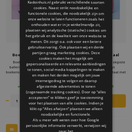
Kadoinhuis.nl gebruikt verschillende soorten
Welke Zwitscherbox past bij jou?
Kraamcadeau
Vazen
Leesbrillen
cookies. Naast strikt noodzakelijke en
ENGLISH
functionele cookies, die noodzakelijk zijn om
Zwitscherbox als cadeau
Verlichting
Sieraden
onze website te laten functioneren zoals het
onthouden wat er in je winkelmandje zit,
plaatsen wij analytische (statische) cookies om
Wanddecoratie
Spellen
het gebruik en de kwaliteit van onze website te
meten. Dit zorgt o.a. ook voor een betere
Stationery
gebruikservaring. Ook plaatsen wij en derde
Balvi
Balvi
partijen graag marketing cookies. Deze
Boekensteun metaal
Boekensteun metaal
cookies maken het mogelijk om
zwart ballerina
zwart skipiste
Storytiles
Boekensteun metaal zwart
Boekensteun metaal zwart skipiste
gepersonaliseerde en relevante aanbiedingen
ballerina Balvi. Elegante design
Balvi. Originele design
te tonen, social media koppelingen te maken
boekensteun van zwart metaal met
boekensteun van zwart metaal met
en maken het derden mogelijk om jouw
Tassen
sierlijke ballerina. Praktisch, stijlvol
skiërs op de piste. Praktisch, stijlvol
€16,95
€26,95
internetgedrag te volgen en daarop
en perfect als origineel
en ideaal als boekensteun cadeau
afgestemde advertenties te tonen
3 OP VOORRAAD
3 OP VOORRAAD
boekensteun cadeau. Bestel nu bij
voor wintersportliefhebbers. Bestel
Tuin
(zogenaamde tracking cookies). Door op “alles
Kado in Huis en geef je boekenkast
nu bij Kado in Huis en geef je
een vleugje elegantie.
boekenkast karakter.
accepteren” te klikken geef je toestemming
voor het plaatsen van alle cookies. Indien je
Zonnebrillen
klikt op “Alles afwijzen” plaatsen we alleen
noodzakelijke en functionele.
Als u meer wilt weten over hoe Google
persoonlijke informatie verwerkt, verwijzen wij
naar het