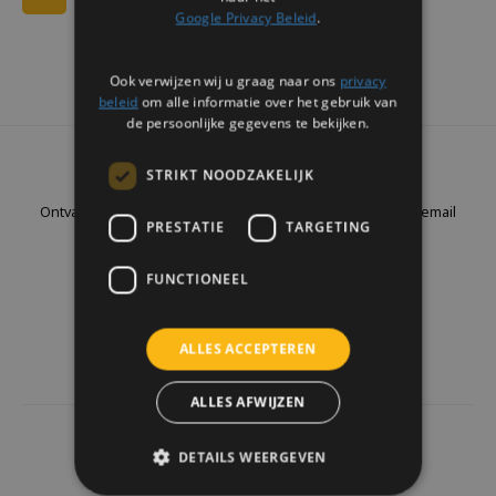
Google Privacy Beleid
.
Ook verwijzen wij u graag naar ons
privacy
beleid
om alle informatie over het gebruik van
de persoonlijke gegevens te bekijken.
Nieuwsbrief
STRIKT NOODZAKELIJK
Ontvang de laatste updates, nieuws en aanbiedingen via email
PRESTATIE
TARGETING
FUNCTIONEEL
Volg ons
ALLES ACCEPTEREN
ALLES AFWIJZEN
4441
reviews
DETAILS WEERGEVEN
Klanten geven ons een
9.7
/10