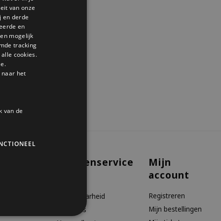
GERMAN
teit van onze
j en derde
ENGLISH
seerde en
den mogelijk
mde tracking
alle cookies.
le.
 naar het
k van de
NCTIONEEL
Klantenservice
Mijn
account
aanbiedingen
Contact
Registreren
Bereikbaarheid
Mijn bestellingen
Over ons