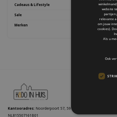
winkelmandje
Cadeaus & Lifestyle
website t
partijen
Sale
relevante a
om jouw int
Merken
cookies). Do
In
Als u me
Ook ver
STRI
Kantooradres:
Noorderpoort 57, 5916 PJ Venlo |
KvK:
1206084
NL815507161B01