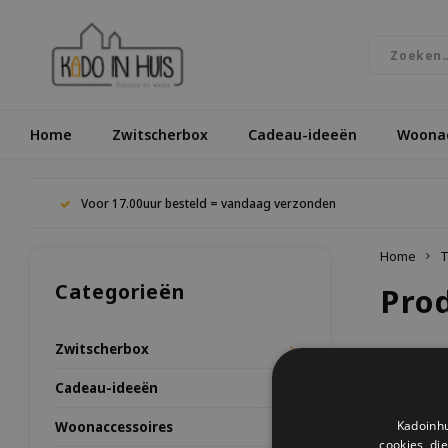
Home
Zwitscherbox
Cadeau-ideeën
Woonac
Voor 17.00uur besteld = vandaag verzonden
Home
T
Categorieën
Pro
Zwitscherbox
Meest be
Cadeau-ideeën
Kadoinhu
Woonaccessoires
Geen prod
cookies, di