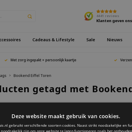
4441
reviews
Klanten geven on
cessoires
Cadeaus & Lifestyle
Sale
Nieuws
Met zorg ingepakt + persoonlijk kaartje
Verzen
ags
Bookend Eiffel Toren
ducten getagd met Bookend 
keken
Deze website maakt gebruik van cookies.
is.nl gebruikt verschillende soorten cookies. Naast strikt noodzakelijke en fu
ucten gevonden!...
e noodzakelijk zijn om onze website te laten functioneren zoals het onthouden 