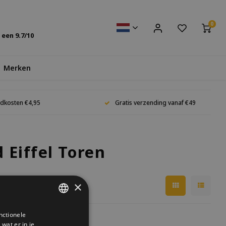
0
s een
9.7
/10
Merken
dkosten €4,95
Gratis verzending vanaf €49
Eiffel Toren
×
nctionele
DUTCH
wat er in je