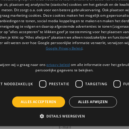
 zit, plaatsen wij analytische (statische) cookies om het gebruik en de kwali
e meten. Dit zorgt o.a. ook voor een betere gebruikservaring. Ook plaatsen wi
 graag marketing cookies. Deze cookies maken het mogelijk om gepersonali
anbiedingen te tonen, social media koppelingen te maken en maken het der
ernetgedrag te volgen en daarop afgestemde advertenties te tonen (zogenaa
or op “alles accepteren” te klikken geef je toestemming voor het plaatsen van 
dien je klikt op “Alles afwijzen” plaatsen we alleen noodzakelijke en functione
er wilt weten over hoe Google persoonlijke informatie verwerkt, verwijzen wij
Google Privacy Beleid
.
wijzen wij u graag naar ons
privacy beleid
om alle informatie over het gebrui
persoonlijke gegevens te bekijken.
KT NOODZAKELIJK
PRESTATIE
TARGETING
FU
Nieuwsbrief
ALLES ACCEPTEREN
ALLES AFWIJZEN
Ontvang de laatste updates, nieuws en 
via email
DETAILS WEERGEVEN
3 |
BTW: