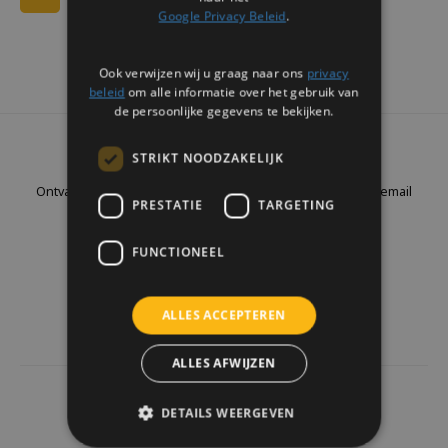
Google Privacy Beleid
.
Ook verwijzen wij u graag naar ons
privacy
beleid
om alle informatie over het gebruik van
de persoonlijke gegevens te bekijken.
Nieuwsbrief
STRIKT NOODZAKELIJK
Ontvang de laatste updates, nieuws en aanbiedingen via email
PRESTATIE
TARGETING
FUNCTIONEEL
Volg ons
ALLES ACCEPTEREN
ALLES AFWIJZEN
4441
reviews
DETAILS WEERGEVEN
Klanten geven ons een
9.7
/10