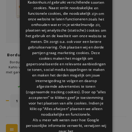
Kadoinhuis.nl gebruikt verschillende soorten
Welke Zwitscherbox past bij jou?
Kraamcadeau
Vazen
Leesbrillen
cookies. Naast strikt noodzakelijke en
ENGLISH
functionele cookies, die noodzakelijk zijn om
Zwitscherbox als cadeau
Verlichting
Sieraden
onze website te laten functioneren zoals het
onthouden wat er in je winkelmandje zit,
plaatsen wij analytische (statische) cookies om
Wanddecoratie
Spellen
het gebruik en de kwaliteit van onze website te
meten. Dit zorgt o.a. ook voor een betere
Stationery
gebruikservaring. Ook plaatsen wij en derde
Kikkerland
partijen graag marketing cookies. Deze
Borduren kruissteek mini
cookies maken het mogelijk om
Frida Kahlo
Storytiles
Borduren kruissteek mini Frida
gepersonaliseerde en relevante aanbiedingen
Kahlo van Kikkerland. DIY pakket
te tonen, social media koppelingen te maken
met garens, ring, naald en patroon.
en maken het derden mogelijk om jouw
Tassen
Creatief cadeau of project voor
€7,95
internetgedrag te volgen en daarop
beginners. Bestel bij Kado in Huis
afgestemde advertenties te tonen
3 OP VOORRAAD
en borduur een kleurrijk eerbetoon
Tuin
(zogenaamde tracking cookies). Door op “alles
aan deze iconische kunstenares.
accepteren” te klikken geef je toestemming
voor het plaatsen van alle cookies. Indien je
Zonnebrillen
klikt op “Alles afwijzen” plaatsen we alleen
noodzakelijke en functionele.
Als u meer wilt weten over hoe Google
persoonlijke informatie verwerkt, verwijzen wij
naar het