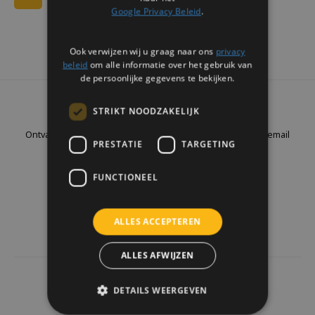
Google Privacy Beleid
.
Ook verwijzen wij u graag naar ons
privacy
beleid
om alle informatie over het gebruik van
de persoonlijke gegevens te bekijken.
Nieuwsbrief
STRIKT NOODZAKELIJK
Ontvang de laatste updates, nieuws en aanbiedingen via email
PRESTATIE
TARGETING
FUNCTIONEEL
Volg ons
ALLES ACCEPTEREN
ALLES AFWIJZEN
4441
reviews
DETAILS WEERGEVEN
Klanten geven ons een
9.7
/10