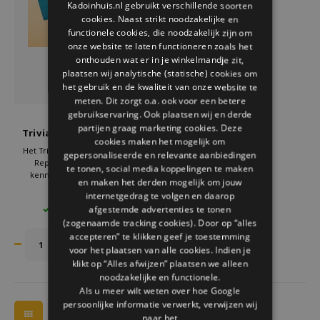
Kadoinhuis.nl gebruikt verschillende soorten
Welke Zwitscherbox past bij jou?
Kraamcadeau
Vazen
Leesbrillen
cookies. Naast strikt noodzakelijke en
ENGLISH
functionele cookies, die noodzakelijk zijn om
Zwitscherbox als cadeau
Verlichting
Sieraden
onze website te laten functioneren zoals het
onthouden wat er in je winkelmandje zit,
plaatsen wij analytische (statische) cookies om
Wanddecoratie
Spellen
het gebruik en de kwaliteit van onze website te
meten. Dit zorgt o.a. ook voor een betere
Stationery
gebruikservaring. Ook plaatsen wij en derde
Gift Republic
partijen graag marketing cookies. Deze
Trivia Spel After Dinner
cookies maken het mogelijk om
Storytiles
Het Trivia Spel After Dinner Gift
gepersonaliseerde en relevante aanbiedingen
Republic is een compacte
te tonen, social media koppelingen te maken
kennisquiz in het Engels. Dit
en maken het derden mogelijk om jouw
Tassen
tafelspel zit vol verrassende
€8,95
internetgedrag te volgen en daarop
vragen en uitdagingen. Perfect
afgestemde advertenties te tonen
7 OP VOORRAAD
voor diners, feestjes en als
Tuin
(zogenaamde tracking cookies). Door op “alles
origineel cadeau voor
quizliefhebbers.
accepteren” te klikken geef je toestemming
voor het plaatsen van alle cookies. Indien je
Zonnebrillen
klikt op “Alles afwijzen” plaatsen we alleen
noodzakelijke en functionele.
Als u meer wilt weten over hoe Google
persoonlijke informatie verwerkt, verwijzen wij
naar het