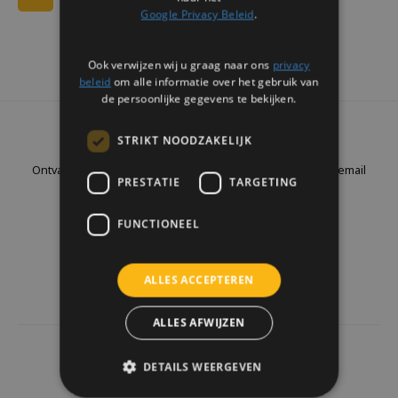
Google Privacy Beleid
.
Ook verwijzen wij u graag naar ons
privacy
beleid
om alle informatie over het gebruik van
de persoonlijke gegevens te bekijken.
Nieuwsbrief
STRIKT NOODZAKELIJK
Ontvang de laatste updates, nieuws en aanbiedingen via email
PRESTATIE
TARGETING
FUNCTIONEEL
Volg ons
ALLES ACCEPTEREN
ALLES AFWIJZEN
4437
reviews
DETAILS WEERGEVEN
Klanten geven ons een
9.7
/10