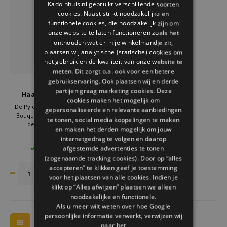
Kadoinhuis.nl gebruikt verschillende soorten
Welke Zwitscherbox past bij jou?
Kraamcadeau
Vazen
Leesbrillen
cookies. Naast strikt noodzakelijke en
ENGLISH
functionele cookies, die noodzakelijk zijn om
Zwitscherbox als cadeau
Verlichting
Sieraden
onze website te laten functioneren zoals het
onthouden wat er in je winkelmandje zit,
plaatsen wij analytische (statische) cookies om
Wanddecoratie
Spellen
het gebruik en de kwaliteit van onze website te
meten. Dit zorgt o.a. ook voor een betere
Stationery
gebruikservaring. Ook plaatsen wij en derde
Pylones
partijen graag marketing cookies. Deze
Haarborstel ladypop
cookies maken het mogelijk om
bouquet
Storytiles
De Pylones haarborstel Ladypop
gepersonaliseerde en relevante aanbiedingen
Bouquet is handgemaakt Frans
te tonen, social media koppelingen te maken
design met een vrolijke
en maken het derden mogelijk om jouw
Tassen
bloemenprint. Deze duurzame,
€19,95
internetgedrag te volgen en daarop
kleurrijke haarborstel combineert
afgestemde advertenties te tonen
2 OP VOORRAAD
stijl en comfort en is het perfecte
Tuin
(zogenaamde tracking cookies). Door op “alles
cadeau voor haar of om jezelf mee
te verwennen.
accepteren” te klikken geef je toestemming
voor het plaatsen van alle cookies. Indien je
Zonnebrillen
klikt op “Alles afwijzen” plaatsen we alleen
noodzakelijke en functionele.
Als u meer wilt weten over hoe Google
persoonlijke informatie verwerkt, verwijzen wij
naar het