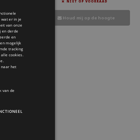
AD
NIET OP VOORRAAD
nctionele
DUTCH
Houd mij op de hoogte
wat er in je
GERMAN
teit van onze
j en derde
ENGLISH
seerde en
den mogelijk
mde tracking
alle cookies.
le.
 naar het
k van de
NCTIONEEL