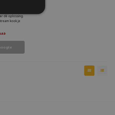
aren 80
 zacht, medium of
ker dé oplossing.
tream kook je
ouw ei de juiste
n herkenbaar
AAD
hoogte