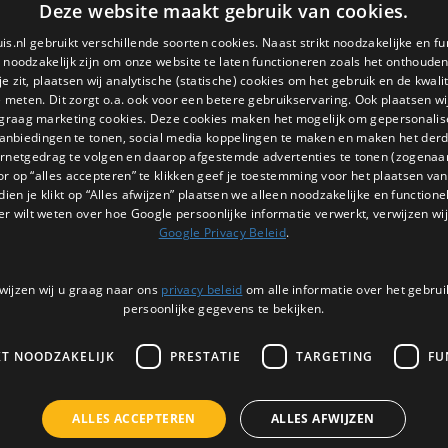
5 OP VOORRAAD
5 OP VOORRA
Deze website maakt gebruik van cookies.
melodietje.
melodietje.
is.nl gebruikt verschillende soorten cookies. Naast strikt noodzakelijke en fu
e noodzakelijk zijn om onze website te laten functioneren zoals het onthouden 
 zit, plaatsen wij analytische (statische) cookies om het gebruik en de kwali
e meten. Dit zorgt o.a. ook voor een betere gebruikservaring. Ook plaatsen wi
 graag marketing cookies. Deze cookies maken het mogelijk om gepersonali
anbiedingen te tonen, social media koppelingen te maken en maken het der
ernetgedrag te volgen en daarop afgestemde advertenties te tonen (zogenaa
or op “alles accepteren” te klikken geef je toestemming voor het plaatsen van 
dien je klikt op “Alles afwijzen” plaatsen we alleen noodzakelijke en functione
er wilt weten over hoe Google persoonlijke informatie verwerkt, verwijzen wij
Google Privacy Beleid
.
wijzen wij u graag naar ons
privacy beleid
om alle informatie over het gebrui
persoonlijke gegevens te bekijken.
KT NOODZAKELIJK
PRESTATIE
TARGETING
FU
ALLES ACCEPTEREN
ALLES AFWIJZEN
Brainstream
Brainstream