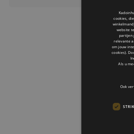
Kadoinhu
cookies, di
winkelmandje
website t
partijen
relevante a
om jouw int
cookies). Do
In
Als u me
Ook ver
STRI