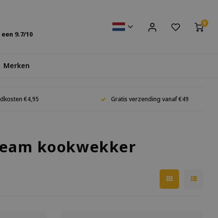
0
s een
9.7
/10
Merken
dkosten €4,95
Gratis verzending vanaf €49
tream kookwekker