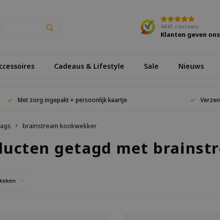
4441
reviews
Klanten geven on
cessoires
Cadeaus & Lifestyle
Sale
Nieuws
Met zorg ingepakt + persoonlijk kaartje
Verzen
ags
brainstream kookwekker
ducten getagd met brains
keken