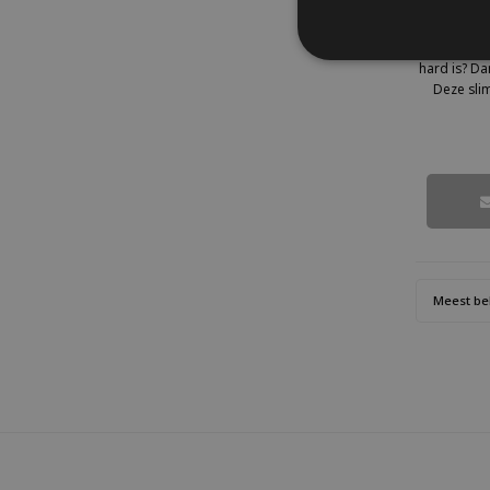
eie
Wil jij noo
hard is? Da
Deze sli
gewoon mee 
hardhe
Meest be