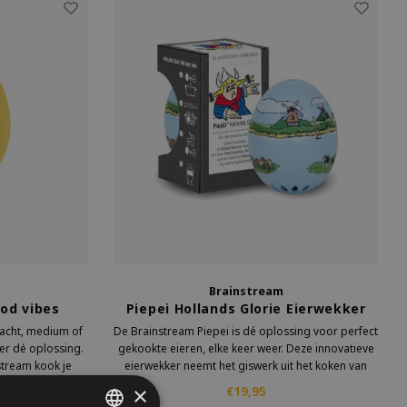
Brainstream
od vibes
Piepei Hollands Glorie Eierwekker
 zacht, medium of
De Brainstream Piepei is dé oplossing voor perfect
ker dé oplossing.
gekookte eieren, elke keer weer. Deze innovatieve
tream kook je
eierwekker neemt het giswerk uit het koken van
ouw ei de juiste
eieren en vervangt het door muziek.
×
€19,95
n herkenbaar