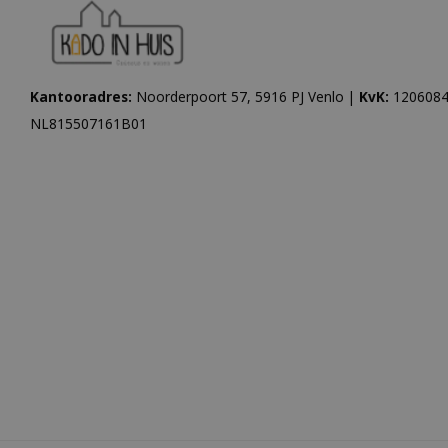
Kantooradres:
Noorderpoort 57, 5916 PJ Venlo |
KvK:
1206084
NL815507161B01