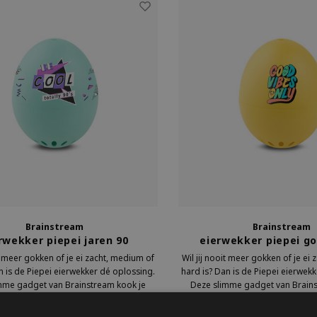
Brainstream
Brainstream
rwekker piepei jaren 90
eierwekker piepei go
it meer gokken of je ei zacht, medium of
Wil jij nooit meer gokken of je ei
n is de Piepei eierwekker dé oplossing.
hard is? Dan is de Piepei eierwek
mme gadget van Brainstream kook je
Deze slimme gadget van Brains
met je eieren. Zodra jouw ei de juiste
gewoon mee met je eieren. Zodra j
€19,95
€19,95
id bereikt, hoor je een herkenbaar
hardheid bereikt, hoor je ee