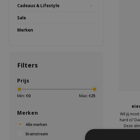
Cadeaus & Lifestyle
Sale
Merken
Filters
Prijs
Min: €
0
Max: €
25
eie
Merken
Wil jij noo
hard is? Da
Alle merken
Deze sli
gewoon mee 
Brainstream
hardhe