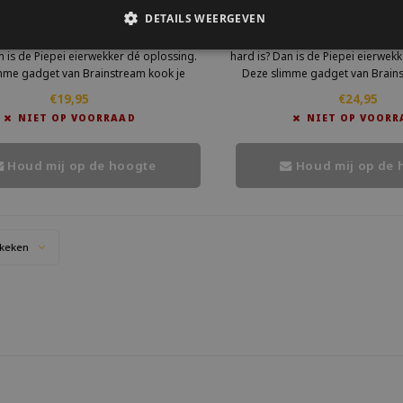
rwekker piepei jaren 70
eierwekker piepei j
DETAILS WEERGEVEN
it meer gokken of je ei zacht, medium of
Wil jij nooit meer gokken of je ei
n is de Piepei eierwekker dé oplossing.
hard is? Dan is de Piepei eierwek
mme gadget van Brainstream kook je
Deze slimme gadget van Brains
met je eieren. Zodra jouw ei de juiste
gewoon mee met je eieren. Zodra j
€19,95
€24,95
id bereikt, hoor je een herkenbaar
hardheid bereikt, hoor je ee
NIET OP VOORRAAD
NIET OP VOORR
melodietje.
melodietje.
Houd mij op de hoogte
Houd mij op de 
keken