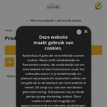
Hoofdmenu / cadeaus & lifestyle
Hoofdmenu / woonaccessoires
Hoofdmenu / cadeau-ideeën
Hoofdmenu / zwitscherbox
Hoofdmenu
Hoofdmenu /
Hoofdmen
Hoofdmen
Hoofdmen
Met zorg ingepakt + persoonlijk kaartje
horloges / k
Cadeaus & Lifestyle
Woonaccessoires
Cadeau-ideeën
Zwitscherbox
Taal
×
Home
Tags
Brood
Deze website
Producten getagd met Brood
Birdybox
Cadeau voor Haar
Boekensteunen
Boekenleggers
Lucky
maakt gebruik van
Laval
Mokke
Ringe
Nederlands
DUTCH
Astro
cookies.
Filters
Lakesidebox
Cadeau voor Hem
Decoratie
Drinkflessen
Waxin
GERMAN
Ketti
Kadoinhuis.nl gebruikt verschillende soorten
Story
Deutsch
cookies. Naast strikt noodzakelijke en
ENGLISH
Heidibox
Cadeau voor kinderen
Fotolijstjes
Fun Gadgets
functionele cookies, die noodzakelijk zijn om
Armb
onze website te laten functioneren zoals het
Mini S
English
onthouden wat er in je winkelmandje zit,
Junglebox
Cadeau voor collega
Kandelaars
Horloges
Geen producten gevonden!...
plaatsen wij analytische (statische) cookies om
het gebruik en de kwaliteit van onze website te
Zwitscherbox Satellite
Housewarming cadeau
Klokken
Keuken
meten. Dit zorgt o.a. ook voor een betere
gebruikservaring. Ook plaatsen wij en derde
partijen graag marketing cookies. Deze
Hoe werkt een Zwitscherbox
Huwelijkscadeau
Posters
Borduren & Creatief
cookies maken het mogelijk om
gepersonaliseerde en relevante aanbiedingen