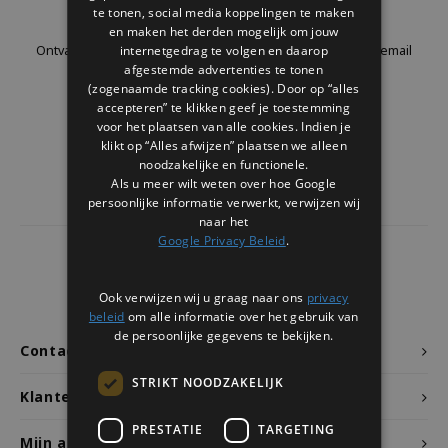
Nieuwsbrief
te tonen, social media koppelingen te maken
Welke Zwitscherbox past bij jou?
Kraamcadeau
Vazen
Leesbrillen
en maken het derden mogelijk om jouw
internetgedrag te volgen en daarop
Ontvang de laatste updates, nieuws en aanbiedingen via email
Zwitscherbox als cadeau
Verlichting
Sieraden
afgestemde advertenties te tonen
(zogenaamde tracking cookies). Door op “alles
accepteren” te klikken geef je toestemming
Wanddecoratie
Spellen
voor het plaatsen van alle cookies. Indien je
Volg ons
klikt op “Alles afwijzen” plaatsen we alleen
Stationery
noodzakelijke en functionele.
Als u meer wilt weten over hoe Google
persoonlijke informatie verwerkt, verwijzen wij
Storytiles
naar het
Google Privacy Beleid
.
Tassen
4437
reviews
Klanten geven ons een
9.7
/10
Ook verwijzen wij u graag naar ons
privacy
Tuin
beleid
om alle informatie over het gebruik van
de persoonlijke gegevens te bekijken.
Contact
Zonnebrillen
STRIKT NOODZAKELIJK
Klantenservice
PRESTATIE
TARGETING
Mijn account