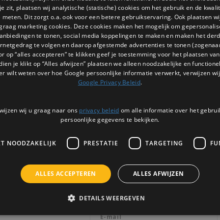
 zit, plaatsen wij analytische (statische) cookies om het gebruik en de kwali
e meten. Dit zorgt o.a. ook voor een betere gebruikservaring. Ook plaatsen wi
 graag marketing cookies. Deze cookies maken het mogelijk om gepersonali
anbiedingen te tonen, social media koppelingen te maken en maken het der
ernetgedrag te volgen en daarop afgestemde advertenties te tonen (zogenaa
or op “alles accepteren” te klikken geef je toestemming voor het plaatsen van 
dien je klikt op “Alles afwijzen” plaatsen we alleen noodzakelijke en functione
er wilt weten over hoe Google persoonlijke informatie verwerkt, verwijzen wij
Google Privacy Beleid
.
wijzen wij u graag naar ons
privacy beleid
om alle informatie over het gebrui
persoonlijke gegevens te bekijken.
KT NOODZAKELIJK
PRESTATIE
TARGETING
FU
Nieuwsbrief
ALLES ACCEPTEREN
ALLES AFWIJZEN
Ontvang de laatste updates, nieuws en 
via email
DETAILS WEERGEVEN
3 |
BTW: