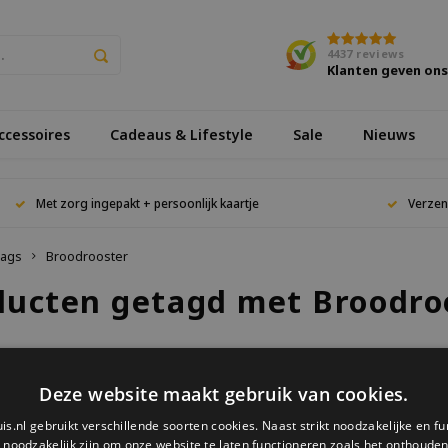
4437
reviews
Klanten geven on
cessoires
Cadeaus & Lifestyle
Sale
Nieuws
Met zorg ingepakt + persoonlijk kaartje
Verzen
ags
Broodrooster
ducten getagd met Broodro
keken
Deze website maakt gebruik van cookies.
is.nl gebruikt verschillende soorten cookies. Naast strikt noodzakelijke en fu
ucten gevonden!...
e noodzakelijk zijn om onze website te laten functioneren zoals het onthouden 