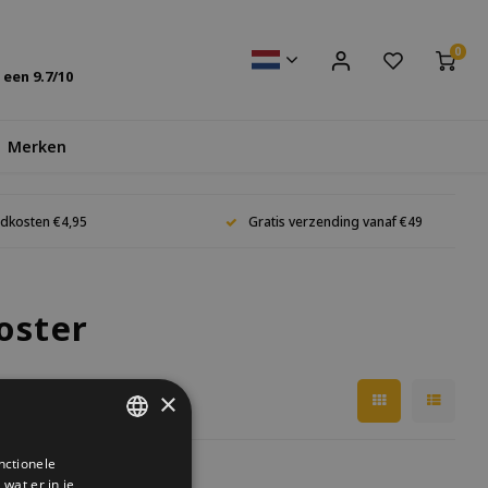
0
s een
9.7
/10
Merken
dkosten €4,95
Gratis verzending vanaf €49
oster
×
nctionele
DUTCH
wat er in je