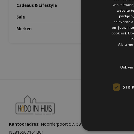
winkelmandje
Cadeaus & Lifestyle
website t
partijen
Sale
relevante a
om jouw int
Merken
cookies). Do
In
Als u me
Ook ver
STRI
Kantooradres:
Noorderpoort 57, 5916 PJ Venlo |
KvK:
1206084
NL815507161B01