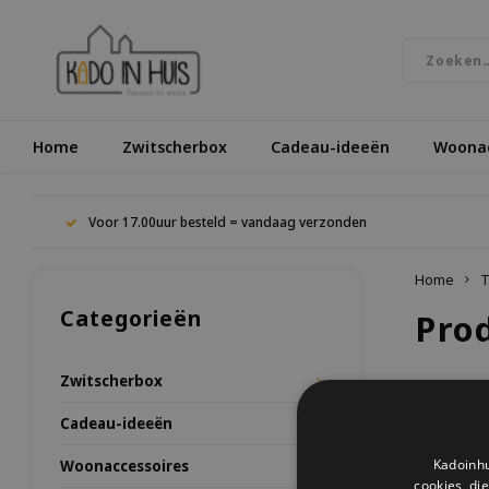
Home
Zwitscherbox
Cadeau-ideeën
Woonac
Voor 17.00uur besteld = vandaag verzonden
Home
T
Categorieën
Pro
Zwitscherbox
Meest be
Cadeau-ideeën
Kadoinhu
Woonaccessoires
Geen prod
cookies, di