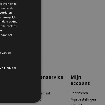
GERMAN
teit van onze
j en derde
ENGLISH
seerde en
den mogelijk
mde tracking
alle cookies.
le.
 naar het
k van de
NCTIONEEL
Klantenservice
Mijn
account
aanbiedingen
Contact
Registreren
Bereikbaarheid
Mijn bestellingen
Over ons