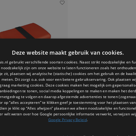
Deze website maakt gebruik van cookies.
is.nl gebruikt verschillende soorten cookies. Naast strikt noodzakelijke en fu
e noodzakelijk zijn om onze website te laten functioneren zoals het onthouden 
 zit, plaatsen wij analytische (statische) cookies om het gebruik en de kwali
e meten. Dit zorgt o.a. ook voor een betere gebruikservaring. Ook plaatsen wi
 graag marketing cookies. Deze cookies maken het mogelijk om gepersonali
anbiedingen te tonen, social media koppelingen te maken en maken het der
ernetgedrag te volgen en daarop afgestemde advertenties te tonen (zogenaa
Zuperzozial
or op “alles accepteren” te klikken geef je toestemming voor het plaatsen van 
box Time-Out terra rood
dien je klikt op “Alles afwijzen” plaatsen we alleen noodzakelijke en functione
e duurzame lunchbox Time-Out van
er wilt weten over hoe Google persoonlijke informatie verwerkt, verwijzen wij
 kun je genieten van een heerlijke lunch
Google Privacy Beleid
.
De lunchbox is gemaakt van materiaal
ebaseerd op plantensuikers.
€12,50
€24,95
ommel heeft een uitneembaar schotje,