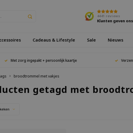
4441
reviews
Klanten geven on
cessoires
Cadeaus & Lifestyle
Sale
Nieuws
Met zorg ingepakt + persoonlijk kaartje
Verzen
ags
broodtrommel met vakjes
ducten getagd met broodtr
keken