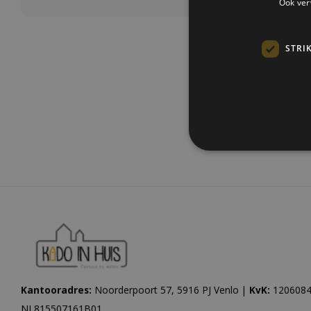
Ook ver
STRI
Meest be
Kantooradres:
Noorderpoort 57, 5916 PJ Venlo |
KvK:
1206084
NL815507161B01