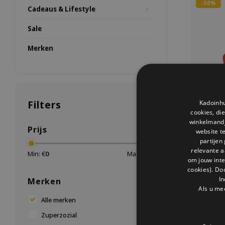
-50%
Cadeaus & Lifestyle
Sale
Merken
Filters
Kadoinhu
cookies, di
winkelmandje
Prijs
website t
partijen
relevante a
Min: €
0
Max: €
15
om jouw int
cookies). Do
Lunch
In
Merken
Met dez
Als u me
Zuperzozial
Alle merken
onderweg. 
g
Zuperzozial
De lunchtr