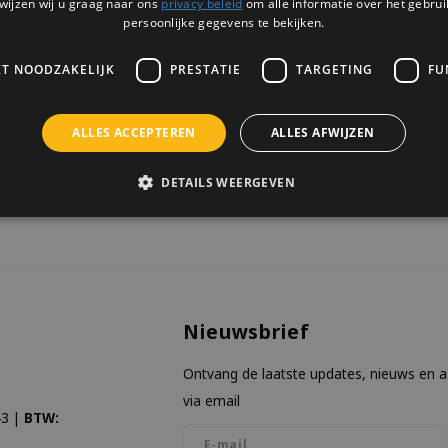
wijzen wij u graag naar ons
privacy beleid
om alle informatie over het gebrui
1 OP VOORRAAD
zodat je 2 vakjes kunt maken.
persoonlijke gegevens te bekijken.
KT NOODZAKELIJK
PRESTATIE
TARGETING
FU
ALLES ACCEPTEREN
ALLES AFWIJZEN
keken
DETAILS WEERGEVEN
Nieuwsbrief
Ontvang de laatste updates, nieuws en 
via email
3 |
BTW: