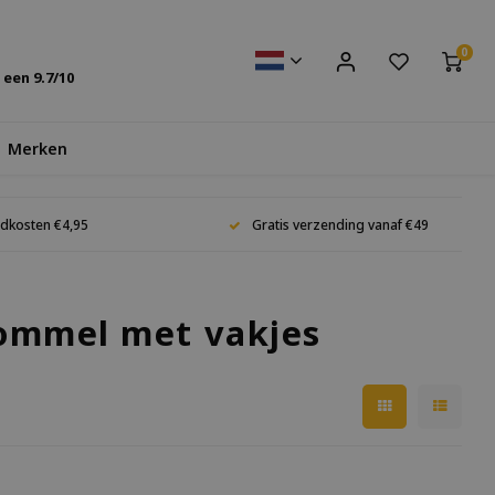
0
s een
9.7
/10
Merken
dkosten €4,95
Gratis verzending vanaf €49
ommel met vakjes