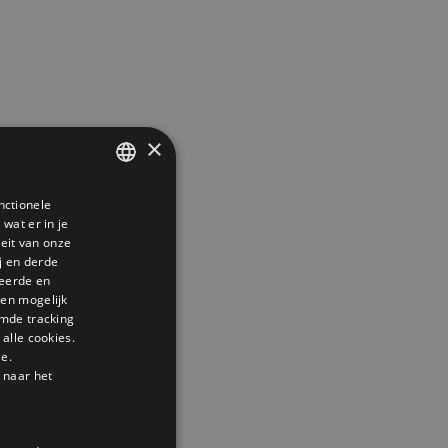
×
nctionele
DUTCH
wat er in je
GERMAN
teit van onze
j en derde
ENGLISH
seerde en
den mogelijk
mde tracking
alle cookies.
le.
 naar het