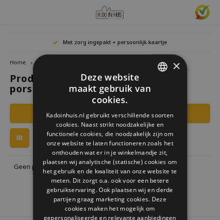
Hoofdmenu / cadeaus & lifestyle
Hoofdmenu / woonaccessoires
Hoofdmenu / cadeau-ideeën
Hoofdmenu / zwitscherbox
Hoofdmenu
Hoofdmenu /
Hoofdmen
Hoofdmen
Hoofdmen
Met zorg ingepakt + persoonlijk kaartje
horloges / k
Cadeaus & Lifestyle
Woonaccessoires
Cadeau-ideeën
Zwitscherbox
Taal
×
Home
Tags
Cabanaz porseleinen dienblad
Deze website
Producten getagd met Cabanaz
Birdybox
Cadeau voor Haar
Boekensteunen
Boekenleggers
Lucky
porseleinen dienblad
maakt gebruik van
Laval
Mokke
Ringe
Nederlands
DUTCH
Astro
cookies.
Lakesidebox
Cadeau voor Hem
Decoratie
Drinkflessen
Waxin
GERMAN
Ketti
Filters
Kadoinhuis.nl gebruikt verschillende soorten
Story
Deutsch
cookies. Naast strikt noodzakelijke en
ENGLISH
Heidibox
Cadeau voor kinderen
Fotolijstjes
Fun Gadgets
functionele cookies, die noodzakelijk zijn om
Armb
onze website te laten functioneren zoals het
Mini S
English
onthouden wat er in je winkelmandje zit,
Junglebox
Cadeau voor collega
Kandelaars
Horloges
plaatsen wij analytische (statische) cookies om
Geen producten gevonden!...
het gebruik en de kwaliteit van onze website te
Zwitscherbox Satellite
Housewarming cadeau
Klokken
Keuken
meten. Dit zorgt o.a. ook voor een betere
gebruikservaring. Ook plaatsen wij en derde
partijen graag marketing cookies. Deze
Hoe werkt een Zwitscherbox
Huwelijkscadeau
Posters
Borduren & Creatief
cookies maken het mogelijk om
gepersonaliseerde en relevante aanbiedingen