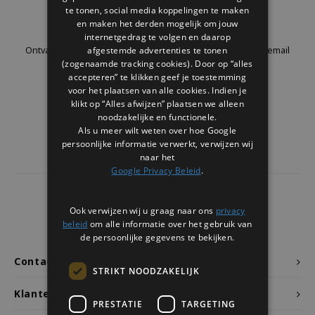
Welke Zwitscherbox past bij jou?
Kraamcadeau
Vazen
Leesbrillen
te tonen, social media koppelingen te maken
Nieuwsbrief
en maken het derden mogelijk om jouw
internetgedrag te volgen en daarop
Zwitscherbox als cadeau
Verlichting
Sieraden
afgestemde advertenties te tonen
Ontvang de laatste updates, nieuws en aanbiedingen via email
(zogenaamde tracking cookies). Door op “alles
accepteren” te klikken geef je toestemming
Wanddecoratie
Spellen
voor het plaatsen van alle cookies. Indien je
klikt op “Alles afwijzen” plaatsen we alleen
Stationery
Volg ons
noodzakelijke en functionele.
Als u meer wilt weten over hoe Google
persoonlijke informatie verwerkt, verwijzen wij
Storytiles
naar het
Google Privacy Beleid
.
Tassen
4441
reviews
Ook verwijzen wij u graag naar ons
privacy
Tuin
Klanten geven ons een
9.7
/10
beleid
om alle informatie over het gebruik van
de persoonlijke gegevens te bekijken.
Zonnebrillen
Contact
STRIKT NOODZAKELIJK
Klantenservice
PRESTATIE
TARGETING