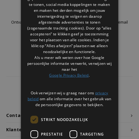
Welke Zwitscherbox past bij jou?
Kraamcadeau
Vazen
Leesbrillen
te tonen, social media koppelingen te maken
Nieuwsbrief
en maken het derden mogelijk om jouw
internetgedrag te volgen en daarop
Zwitscherbox als cadeau
Verlichting
Sieraden
afgestemde advertenties te tonen
Ontvang de laatste updates, nieuws en aanbiedingen via email
(zogenaamde tracking cookies). Door op “alles
accepteren” te klikken geef je toestemming
Wanddecoratie
Spellen
voor het plaatsen van alle cookies. Indien je
klikt op “Alles afwijzen” plaatsen we alleen
Stationery
Volg ons
noodzakelijke en functionele.
Als u meer wilt weten over hoe Google
persoonlijke informatie verwerkt, verwijzen wij
Storytiles
naar het
Google Privacy Beleid
.
Tassen
4441
reviews
Ook verwijzen wij u graag naar ons
privacy
Tuin
Klanten geven ons een
9.7
/10
beleid
om alle informatie over het gebruik van
de persoonlijke gegevens te bekijken.
Zonnebrillen
Contact
STRIKT NOODZAKELIJK
Klantenservice
PRESTATIE
TARGETING