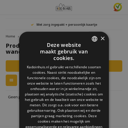
Hoofdmenu / cadeaus & lifestyle
Hoofdmenu / woonaccessoires
Hoofdmenu / cadeau-ideeën
Hoofdmenu / zwitscherbox
Hoofdmenu
Hoofdmenu /
Hoofdmen
Hoofdmen
Hoofdmen
Met zorg ingepakt + persoonlijk kaartje
horloges / k
Cadeaus & Lifestyle
Woonaccessoires
Cadeau-ideeën
Zwitscherbox
Taal
×
Home
Tags
cabanaz wandklok
Deze website
Producten getagd met cabanaz
Birdybox
Cadeau voor Haar
Boekensteunen
Boekenleggers
Lucky
wandklok
maakt gebruik van
Laval
Mokke
Ringe
Nederlands
DUTCH
Astro
cookies.
Lakesidebox
Cadeau voor Hem
Decoratie
Drinkflessen
Waxin
GERMAN
Ketti
Filters
Kadoinhuis.nl gebruikt verschillende soorten
Story
Deutsch
cookies. Naast strikt noodzakelijke en
ENGLISH
Heidibox
Cadeau voor kinderen
Fotolijstjes
Fun Gadgets
functionele cookies, die noodzakelijk zijn om
Armb
onze website te laten functioneren zoals het
Mini S
English
onthouden wat er in je winkelmandje zit,
Junglebox
Cadeau voor collega
Kandelaars
Horloges
plaatsen wij analytische (statische) cookies om
Geen producten gevonden!...
het gebruik en de kwaliteit van onze website te
Zwitscherbox Satellite
Housewarming cadeau
Klokken
Keuken
meten. Dit zorgt o.a. ook voor een betere
gebruikservaring. Ook plaatsen wij en derde
partijen graag marketing cookies. Deze
Hoe werkt een Zwitscherbox
Huwelijkscadeau
Posters
Borduren & Creatief
cookies maken het mogelijk om
gepersonaliseerde en relevante aanbiedingen