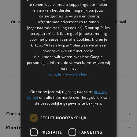
Welke Zwitscherbox past bij jou?
Kraamcadeau
Vazen
Leesbrillen
te tonen, social media koppelingen te maken
Nieuwsbrief
en maken het derden mogelijk om jouw
internetgedrag te volgen en daarop
Zwitscherbox als cadeau
Verlichting
Sieraden
afgestemde advertenties te tonen
Ontvang de laatste updates, nieuws en aanbiedingen via email
(zogenaamde tracking cookies). Door op “alles
accepteren” te klikken geef je toestemming
Wanddecoratie
Spellen
voor het plaatsen van alle cookies. Indien je
klikt op “Alles afwijzen” plaatsen we alleen
Stationery
Volg ons
noodzakelijke en functionele.
Als u meer wilt weten over hoe Google
persoonlijke informatie verwerkt, verwijzen wij
Storytiles
naar het
Google Privacy Beleid
.
Tassen
4437
reviews
Ook verwijzen wij u graag naar ons
privacy
Tuin
Klanten geven ons een
9.7
/10
beleid
om alle informatie over het gebruik van
de persoonlijke gegevens te bekijken.
Zonnebrillen
Contact
STRIKT NOODZAKELIJK
Klantenservice
PRESTATIE
TARGETING