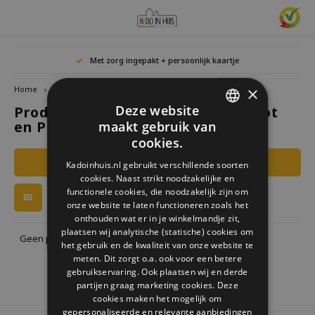
Hoofdmenu / cadeaus & lifestyle
Hoofdmenu / woonaccessoires
Hoofdmenu / cadeau-ideeën
Hoofdmenu / zwitscherbox
Hoofdmenu
Hoofdmenu /
Hoofdmen
Hoofdmen
Hoofdmen
Met zorg ingepakt + persoonlijk kaartje
horloges / k
Cadeaus & Lifestyle
Woonaccessoires
Cadeau-ideeën
Zwitscherbox
Taal
×
Home
Tags
Cabanaz Zot en Pepermolen
Deze website
Producten getagd met Cabanaz Zot
Birdybox
Cadeau voor Haar
Boekensteunen
Boekenleggers
Lucky
en Pepermolen
maakt gebruik van
Laval
Mokke
Ringe
Nederlands
DUTCH
Astro
cookies.
Lakesidebox
Cadeau voor Hem
Decoratie
Drinkflessen
Waxin
GERMAN
Ketti
Filters
Kadoinhuis.nl gebruikt verschillende soorten
Story
Deutsch
cookies. Naast strikt noodzakelijke en
ENGLISH
Heidibox
Cadeau voor kinderen
Fotolijstjes
Fun Gadgets
functionele cookies, die noodzakelijk zijn om
Armb
onze website te laten functioneren zoals het
Mini S
English
onthouden wat er in je winkelmandje zit,
Junglebox
Cadeau voor collega
Kandelaars
Horloges
plaatsen wij analytische (statische) cookies om
Geen producten gevonden!...
het gebruik en de kwaliteit van onze website te
Zwitscherbox Satellite
Housewarming cadeau
Klokken
Keuken
meten. Dit zorgt o.a. ook voor een betere
gebruikservaring. Ook plaatsen wij en derde
partijen graag marketing cookies. Deze
Hoe werkt een Zwitscherbox
Huwelijkscadeau
Posters
Borduren & Creatief
cookies maken het mogelijk om
gepersonaliseerde en relevante aanbiedingen