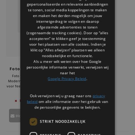
gepersonaliseerde en relevante aanbiedingen
te tonen, social media koppelingen te maken
en maken het derden mogelijk om jouw
internetgedrag te volgen en daarop
afgestemde advertenties te tonen
(zogenaamde tracking cookies). Door op “alles
accepteren” te klikken geef je toestemming
voor het plaatsen van alle cookies. Indien je
klikt op “Alles afwijzen” plaatsen we alleen
noodzakelijke en functionele.
Als u meer wilt weten over hoe Google
Doiy
persoonlijke informatie verwerkt, verwijzen wij
Foto frame wit sweetie
naar het
Foto frame wit Sweetie Doiy.
Google Privacy Beleid
.
Modern fotoframe en fotolijst wit
voor feest of verjaardag. Ideaal als
happy birthday foto frame,
€21,95
Ook verwijzen wij u graag naar ons
privacy
decoratie fotolijst of origineel
beleid
om alle informatie over het gebruik van
NIET OP VOORRAAD
fotolijst cadeau. Bestel nu bij Kado
in Huis en geef je mooiste
de persoonlijke gegevens te bekijken.
herinneringen een design touch
Houd mij op de hoogte
STRIKT NOODZAKELIJK