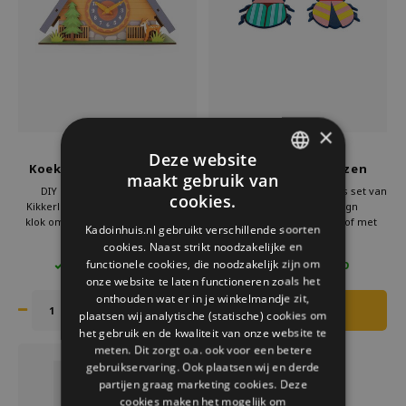
Welke Zwitscherbox past bij jou?
Kraamcadeau
Vazen
Leesbrillen
Zwitscherbox als cadeau
Verlichting
Sieraden
Wanddecoratie
Spellen
×
Stationery
Kikkerland
Balvi
Deze website
Koekoeksklok hout DIY
onderzetters glazen
maakt gebruik van
kevers set van 4
DUTCH
Storytiles
DIY koekoeksklok hout van
Onderzetters glazen kevers set van
cookies.
Kikkerland. Creatief bouwpakket
4 Balvi. Originele design
GERMAN
klok om zelf een koekoeksklok te
onderzetters van kunststof met
Kadoinhuis.nl gebruikt verschillende soorten
Tassen
maken. Inclusief houten
insectenprint. Praktisch en stijlvol
cookies. Naast strikt noodzakelijke en
€61,95
€14,95
€74,95
ENGLISH
onderdelen en instructies. Een
als luxe onderzetters of cadeau.
functionele cookies, die noodzakelijk zijn om
2 OP VOORRAAD
5 OP VOORRAAD
houten decoratie klok en origineel
Bestel nu bij Kado in Huis en
Tuin
onze website te laten functioneren zoals het
cadeau DIY voor liefhebbers van
bescherm je tafel met deze leuke
onthouden wat er in je winkelmandje zit,
design en knutselen.
en opvallende onderzetters.
plaatsen wij analytische (statische) cookies om
Zonnebrillen
het gebruik en de kwaliteit van onze website te
meten. Dit zorgt o.a. ook voor een betere
gebruikservaring. Ook plaatsen wij en derde
partijen graag marketing cookies. Deze
cookies maken het mogelijk om