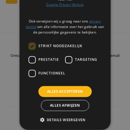
Google Privacy Beleid
.
Ook verwijzen wij u graag naar ons
privacy
beleid
om alle informatie over het gebruik van
de persoonlijke gegevens te bekijken.
Nieuwsbrief
STRIKT NOODZAKELIJK
Ontvang de laatste updates, nieuws en aanbiedingen via email
PRESTATIE
TARGETING
FUNCTIONEEL
Volg ons
ALLES ACCEPTEREN
ALLES AFWIJZEN
4441
reviews
DETAILS WEERGEVEN
Klanten geven ons een
9.7
/10