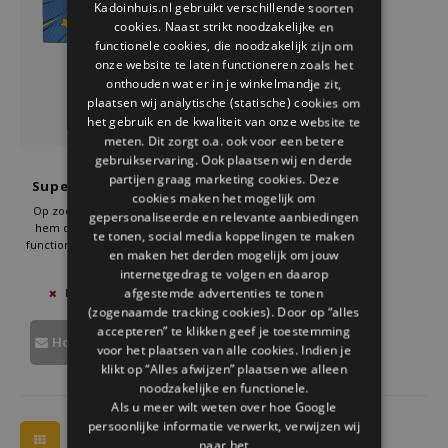
Kadoinhuis.nl gebruikt verschillende soorten
Welke Zwitscherbox past bij jou?
Kraamcadeau
Vazen
Leesbrillen
cookies. Naast strikt noodzakelijke en
ENGLISH
functionele cookies, die noodzakelijk zijn om
Zwitscherbox als cadeau
Verlichting
Sieraden
onze website te laten functioneren zoals het
onthouden wat er in je winkelmandje zit,
plaatsen wij analytische (statische) cookies om
Wanddecoratie
Spellen
het gebruik en de kwaliteit van onze website te
meten. Dit zorgt o.a. ook voor een betere
Stationery
gebruikservaring. Ook plaatsen wij en derde
Gift Republic
partijen graag marketing cookies. Deze
Super Papa Heat Reveal
cookies maken het mogelijk om
Mok
Storytiles
Op zoek naar een cadeau voor
gepersonaliseerde en relevante aanbiedingen
hem dat zowel verrassend als
te tonen, social media koppelingen te maken
functioneel is? De Super Dad Mok
en maken het derden mogelijk om jouw
Tassen
van Gift Republic is de perfecte
€15,95
internetgedrag te volgen en daarop
keuze. Niet alleen voor Vaderdag,
afgestemde advertenties te tonen
NIET OP VOORRAAD
maar ook voor verjaardagen,
Tuin
(zogenaamde tracking cookies). Door op “alles
jubilea of zomaar om je
waardering te tonen.
accepteren” te klikken geef je toestemming
Houd mij op de hoogte
voor het plaatsen van alle cookies. Indien je
Zonnebrillen
klikt op “Alles afwijzen” plaatsen we alleen
noodzakelijke en functionele.
Als u meer wilt weten over hoe Google
persoonlijke informatie verwerkt, verwijzen wij
naar het