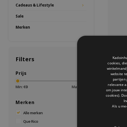
Cadeaus & Lifestyle
Sale
Merken
Filters
Kadoinhu
cookies, di
winkelmandje
Prijs
website t
partijen
relevante a
Min: €
0
Max: €
20
om jouw int
cookies). Do
Mok ker
In
Merken
Mok kerami
Als u me
Handgemaak
Alle merken
Ideaal al
keuken. Bes
Que Rico