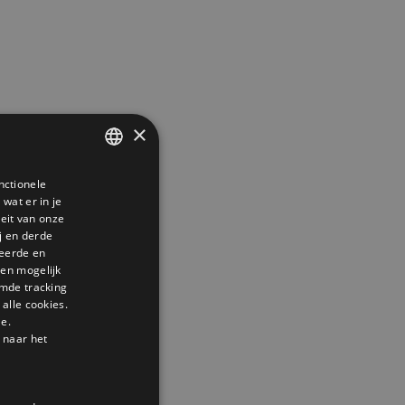
×
nctionele
DUTCH
wat er in je
GERMAN
teit van onze
j en derde
ENGLISH
seerde en
den mogelijk
mde tracking
alle cookies.
le.
 naar het