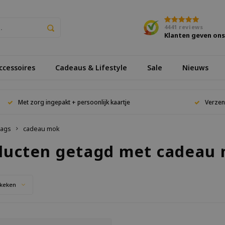
4441
reviews
Klanten geven on
cessoires
Cadeaus & Lifestyle
Sale
Nieuws
Met zorg ingepakt + persoonlijk kaartje
Verzen
ags
cadeau mok
ducten getagd met cadeau
keken