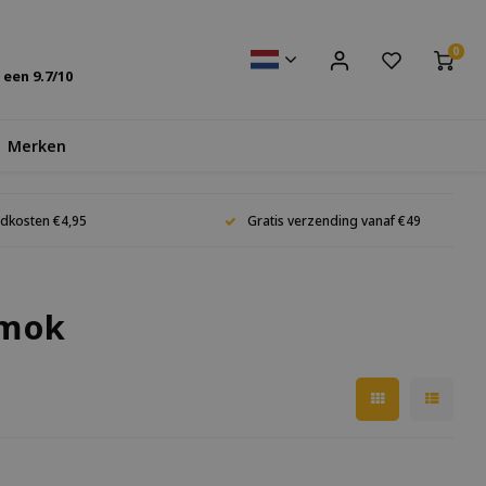
0
s een
9.7
/10
Merken
dkosten €4,95
Gratis verzending vanaf €49
 mok