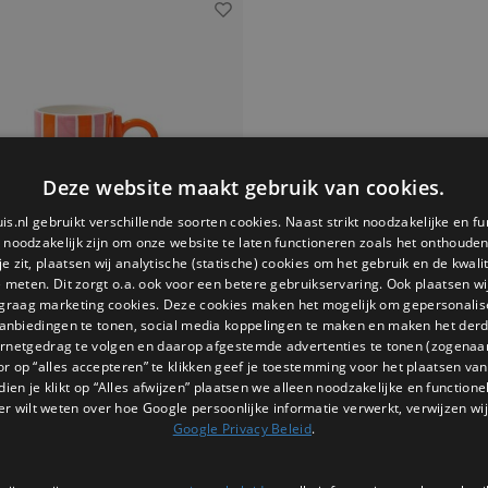
Deze website maakt gebruik van cookies.
is.nl gebruikt verschillende soorten cookies. Naast strikt noodzakelijke en fu
e noodzakelijk zijn om onze website te laten functioneren zoals het onthouden 
 zit, plaatsen wij analytische (statische) cookies om het gebruik en de kwali
e meten. Dit zorgt o.a. ook voor een betere gebruikservaring. Ook plaatsen wi
 graag marketing cookies. Deze cookies maken het mogelijk om gepersonali
anbiedingen te tonen, social media koppelingen te maken en maken het der
ernetgedrag te volgen en daarop afgestemde advertenties te tonen (zogenaa
Que Rico
or op “alles accepteren” te klikken geef je toestemming voor het plaatsen van 
amiek Inés Rayas Bailarinas
dien je klikt op “Alles afwijzen” plaatsen we alleen noodzakelijke en functione
ek Inés Rayas Bailarinas van Que Rico.
er wilt weten over hoe Google persoonlijke informatie verwerkt, verwijzen wij
t, kleurrijk en uniek in vorm en print.
Google Privacy Beleid
.
s ontbijtaccessoire of cadeau voor de
tel bij Kado in Huis en begin je dag met
€19,95
stijl en een glimlach.