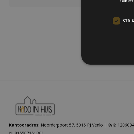
Ook ver
STRI
Meest be
Kantooradres:
Noorderpoort 57, 5916 PJ Venlo |
KvK:
1206084
NL815507161B01