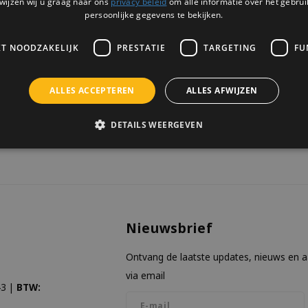
wijzen wij u graag naar ons
privacy beleid
om alle informatie over het gebrui
1 OP VOORRAAD
persoonlijke gegevens te bekijken.
KT NOODZAKELIJK
PRESTATIE
TARGETING
FU
ALLES ACCEPTEREN
ALLES AFWIJZEN
keken
DETAILS WEERGEVEN
Nieuwsbrief
Ontvang de laatste updates, nieuws en 
via email
3 |
BTW: