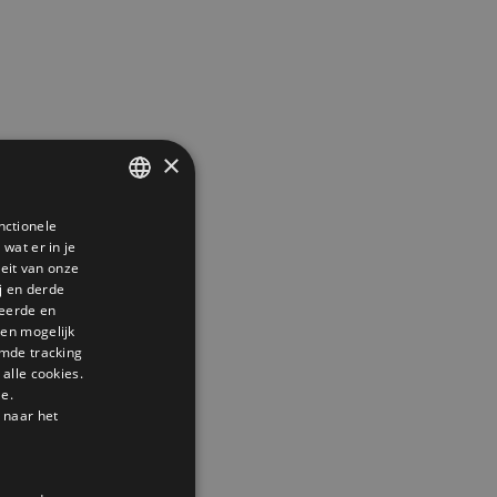
×
nctionele
DUTCH
wat er in je
GERMAN
teit van onze
j en derde
ENGLISH
seerde en
den mogelijk
mde tracking
alle cookies.
le.
 naar het