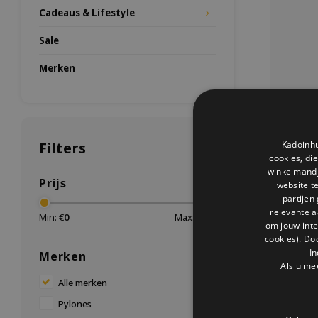
Cadeaus & Lifestyle
Sale
Merken
Filters
Kadoinhu
cookies, di
winkelmandje
Prijs
website t
partijen
relevante a
Min: €
0
Max: €
200
om jouw int
cookies). Do
inkl
In
Merken
Inklapbare
Als u me
Pylones. 
Alle merken
dahlia
tuinmeube
Pylones
Bestel nu b