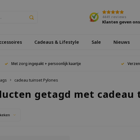
4441
reviews
Klanten geven on
cessoires
Cadeaus & Lifestyle
Sale
Nieuws
Met zorg ingepakt + persoonlijk kaartje
Verzen
ags
cadeau tuinset Pylones
ducten getagd met cadeau 
keken