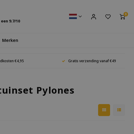
0
s een
9.7
/10
Merken
dkosten €4,95
Gratis verzending vanaf €49
tuinset Pylones