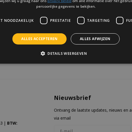
wijzen wij u graag naar ons
privacy beleid
om alle informatie over het gebrui
5 OP VOORRAAD
klik.
persoonlijke gegevens te bekijken.
KT NOODZAKELIJK
PRESTATIE
TARGETING
FU
ALLES ACCEPTEREN
ALLES AFWIJZEN
keken
DETAILS WEERGEVEN
Nieuwsbrief
Ontvang de laatste updates, nieuws en 
via email
3 |
BTW: