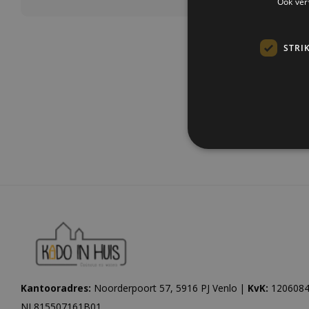
Ook ver
STRI
Meest be
Kantooradres:
Noorderpoort 57, 5916 PJ Venlo |
KvK:
1206084
NL815507161B01