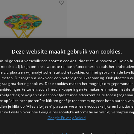
Deze website maakt gebruik van cookies.
is.nl gebruikt verschillende soorten cookies. Naast strikt noodzakelijke en fu
e noodzakelijk zijn om onze website te laten functioneren zoals het onthouden 
 zit, plaatsen wij analytische (statische) cookies om het gebruik en de kwali
e meten. Dit zorgt o.a. ook voor een betere gebruikservaring. Ook plaatsen wi
 graag marketing cookies. Deze cookies maken het mogelijk om gepersonali
anbiedingen te tonen, social media koppelingen te maken en maken het der
ernetgedrag te volgen en daarop afgestemde advertenties te tonen (zogenaa
Pylones
or op “alles accepteren” te klikken geef je toestemming voor het plaatsen van 
apbare tuintafel garden
dien je klikt op “Alles afwijzen” plaatsen we alleen noodzakelijke en functione
paradise dahlia
 tuintafel Garden Paradise Dahlia van
er wilt weten over hoe Google persoonlijke informatie verwerkt, verwijzen wij
Ronde metalen bistrotafel met vrolijk
Google Privacy Beleid
.
 dessin. Licht, stevig en perfect als
l voor balkon of kleine buitenruimte.
€169,00
ij Kado in Huis en fleur je tuin op in één