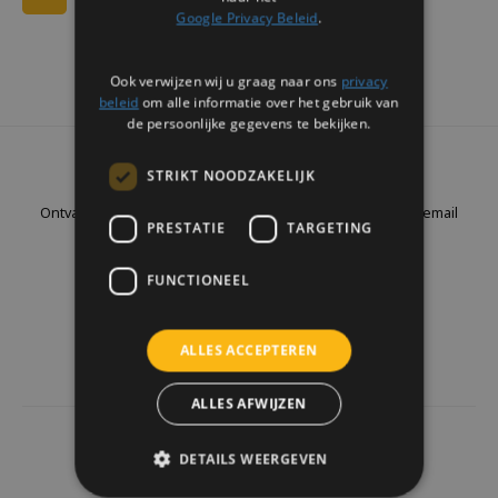
Google Privacy Beleid
.
Ook verwijzen wij u graag naar ons
privacy
beleid
om alle informatie over het gebruik van
de persoonlijke gegevens te bekijken.
Nieuwsbrief
STRIKT NOODZAKELIJK
Ontvang de laatste updates, nieuws en aanbiedingen via email
PRESTATIE
TARGETING
FUNCTIONEEL
Volg ons
ALLES ACCEPTEREN
ALLES AFWIJZEN
4441
reviews
DETAILS WEERGEVEN
Klanten geven ons een
9.7
/10