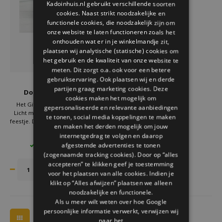
Kadoinhuis.nl gebruikt verschillende soorten
Welke Zwitscherbox past bij jou?
Kraamcadeau
Vazen
Leesbrillen
cookies. Naast strikt noodzakelijke en
ENGLISH
functionele cookies, die noodzakelijk zijn om
Zwitscherbox als cadeau
Verlichting
Sieraden
onze website te laten functioneren zoals het
onthouden wat er in je winkelmandje zit,
plaatsen wij analytische (statische) cookies om
Wanddecoratie
Spellen
het gebruik en de kwaliteit van onze website te
meten. Dit zorgt o.a. ook voor een betere
Stationery
gebruikservaring. Ook plaatsen wij en derde
Gift Republic
partijen graag marketing cookies. Deze
Douche Disco Licht
cookies maken het mogelijk om
Storytiles
Het Gift Republic Douche Disco
gepersonaliseerde en relevante aanbiedingen
Licht maakt van elke douche een
te tonen, social media koppelingen te maken
feestje. Deze waterdichte LED disco
en maken het derden mogelijk om jouw
Tassen
douchelamp zorgt voor kleurrijke
€21,95
internetgedrag te volgen en daarop
verlichting in de badkamer. Een
afgestemde advertenties te tonen
4 OP VOORRAAD
vrolijk badkamer accessoire en
Tuin
(zogenaamde tracking cookies). Door op “alles
origineel cadeau dat energie en
plezier brengt.
accepteren” te klikken geef je toestemming
voor het plaatsen van alle cookies. Indien je
Zonnebrillen
klikt op “Alles afwijzen” plaatsen we alleen
noodzakelijke en functionele.
Als u meer wilt weten over hoe Google
persoonlijke informatie verwerkt, verwijzen wij
naar het