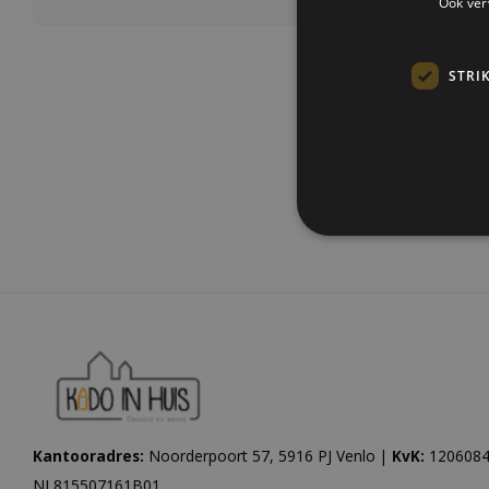
Ook ver
STRI
Meest be
Kantooradres:
Noorderpoort 57, 5916 PJ Venlo |
KvK:
1206084
NL815507161B01