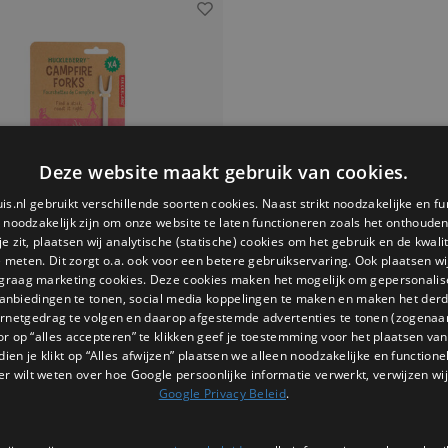
Deze website maakt gebruik van cookies.
is.nl gebruikt verschillende soorten cookies. Naast strikt noodzakelijke en fu
e noodzakelijk zijn om onze website te laten functioneren zoals het onthouden 
 zit, plaatsen wij analytische (statische) cookies om het gebruik en de kwali
e meten. Dit zorgt o.a. ook voor een betere gebruikservaring. Ook plaatsen wi
 graag marketing cookies. Deze cookies maken het mogelijk om gepersonali
anbiedingen te tonen, social media koppelingen te maken en maken het der
ernetgedrag te volgen en daarop afgestemde advertenties te tonen (zogenaa
Kikkerland
or op “alles accepteren” te klikken geef je toestemming voor het plaatsen van 
erry kampvuur vork set van
dien je klikt op “Alles afwijzen” plaatsen we alleen noodzakelijke en functione
4
eberry kampvuur vork set van 4 van
er wilt weten over hoe Google persoonlijke informatie verwerkt, verwijzen wij
land is ideaal voor buiten koken en
Google Privacy Beleid
.
ws roosteren Gebruik ze bij kampvuur
 barbecue Een praktische en originele
€14,95
outdoor liefhebbers die samen willen