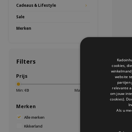
Cadeaus & Lifestyle
Sale
Merken
Filters
Kadoinhu
cookies, di
winkelmandje
Prijs
website t
partijen
relevante a
Min: €
0
Max: €
15
om jouw int
cookies). Do
Huckleb
In
Merken
De Huckl
Als u me
Kikker
Alle merken
marshmallo
camping of
Kikkerland
set voor 