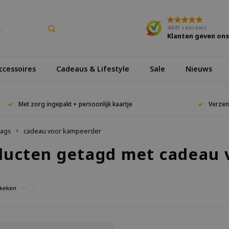
4441
reviews
Klanten geven on
cessoires
Cadeaus & Lifestyle
Sale
Nieuws
Met zorg ingepakt + persoonlijk kaartje
Verzen
ags
cadeau voor kampeerder
ducten getagd met cadeau 
keken