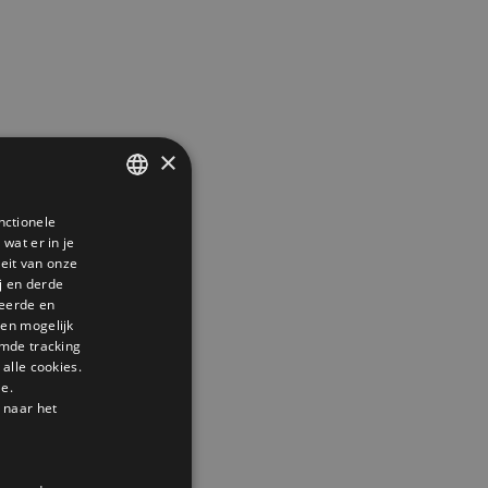
×
nctionele
DUTCH
wat er in je
GERMAN
teit van onze
j en derde
ENGLISH
seerde en
den mogelijk
mde tracking
alle cookies.
le.
 naar het