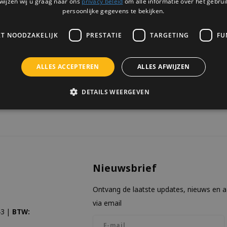
wijzen wij u graag naar ons
privacy beleid
om alle informatie over het gebrui
4 OP VOORRAAD
genieten rond het vuur.
persoonlijke gegevens te bekijken.
KT NOODZAKELIJK
PRESTATIE
TARGETING
FU
ALLES ACCEPTEREN
ALLES AFWIJZEN
keken
DETAILS WEERGEVEN
Nieuwsbrief
Ontvang de laatste updates, nieuws en 
via email
3 |
BTW: