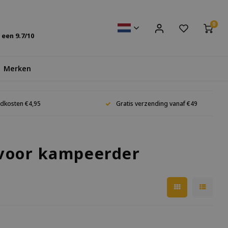
0
s een
9.7
/10
Merken
dkosten €4,95
Gratis verzending vanaf €49
voor kampeerder