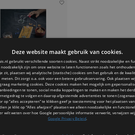
Deze website maakt gebruik van cookies.
is.nl gebruikt verschillende soorten cookies. Naast strikt noodzakelijke en fu
e noodzakelijk zijn om onze website te laten functioneren zoals het onthouden 
 zit, plaatsen wij analytische (statische) cookies om het gebruik en de kwali
e meten. Dit zorgt o.a. ook voor een betere gebruikservaring. Ook plaatsen wi
 graag marketing cookies. Deze cookies maken het mogelijk om gepersonali
anbiedingen te tonen, social media koppelingen te maken en maken het der
ernetgedrag te volgen en daarop afgestemde advertenties te tonen (zogenaa
Gentlemen's Hardware
or op “alles accepteren” te klikken geef je toestemming voor het plaatsen van 
ketbal Spel Hoop Chaos
dien je klikt op “Alles afwijzen” plaatsen we alleen noodzakelijke en functione
tbal Spel Hoop Chaos van Gentlemen's
er wilt weten over hoe Google persoonlijke informatie verwerkt, verwijzen wij
rengt actie op elk bureau Speel korte
Google Privacy Beleid
.
o of samen en ontspan tussendoor Een
el dat stress verlaagt en ideaal is als
€21,95
cadeau voor collega of sportliefhebber.