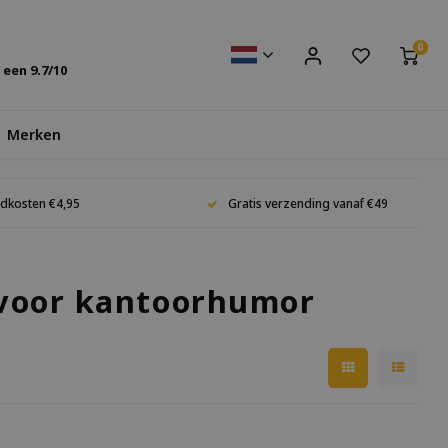
0
s een
9.7
/10
Merken
dkosten €4,95
Gratis verzending vanaf €49
 voor kantoorhumor