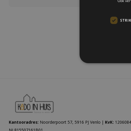
Ook ver
STRI
Meest be
Kantooradres:
Noorderpoort 57, 5916 PJ Venlo |
KvK:
1206084
NL815507161B01