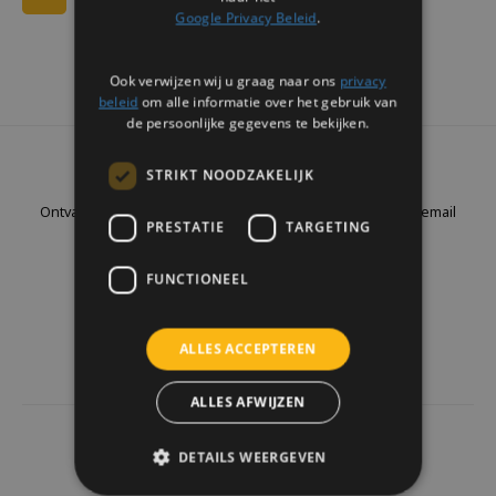
Google Privacy Beleid
.
Ook verwijzen wij u graag naar ons
privacy
beleid
om alle informatie over het gebruik van
de persoonlijke gegevens te bekijken.
Nieuwsbrief
STRIKT NOODZAKELIJK
Ontvang de laatste updates, nieuws en aanbiedingen via email
PRESTATIE
TARGETING
FUNCTIONEEL
Volg ons
ALLES ACCEPTEREN
ALLES AFWIJZEN
4441
reviews
DETAILS WEERGEVEN
Klanten geven ons een
9.7
/10