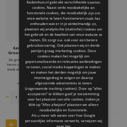
Kadoinhuis.nl gebruikt verschillende soorten
Welke Zwitscherbox past bij jou?
Kraamcadeau
Vazen
Leesbrillen
cookies. Naast strikt noodzakelijke en
ENGLISH
functionele cookies, die noodzakelijk zijn om
Zwitscherbox als cadeau
Verlichting
Sieraden
onze website te laten functioneren zoals het
onthouden wat er in je winkelmandje zit,
plaatsen wij analytische (statische) cookies om
Wanddecoratie
Spellen
het gebruik en de kwaliteit van onze website te
meten. Dit zorgt o.a. ook voor een betere
Stationery
gebruikservaring. Ook plaatsen wij en derde
Gentlemen's Hardware
partijen graag marketing cookies. Deze
Grooming Multi tool set
cookies maken het mogelijk om
heren
Storytiles
De grooming multi tool set voor
gepersonaliseerde en relevante aanbiedingen
heren van Gentlemen's Hardware
te tonen, social media koppelingen te maken
biedt alles voor verzorging in één
en maken het derden mogelijk om jouw
Tassen
compacte set. Ideaal voor thuis en
€15,95
internetgedrag te volgen en daarop
onderweg. Betrouwbare tools met
afgestemde advertenties te tonen
6 OP VOORRAAD
stijlvolle uitstraling en een
Tuin
(zogenaamde tracking cookies). Door op “alles
praktisch cadeau voor mannen die
waarde hechten aan zichzelf
accepteren” te klikken geef je toestemming
voor het plaatsen van alle cookies. Indien je
Zonnebrillen
klikt op “Alles afwijzen” plaatsen we alleen
noodzakelijke en functionele.
Als u meer wilt weten over hoe Google
persoonlijke informatie verwerkt, verwijzen wij
naar het