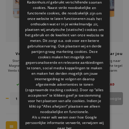
Kadoinhuis.nl gebruikt verschillende soorten
Welke Zwitscherbox past bij jou?
Kraamcadeau
Vazen
Leesbrillen
cookies. Naast strikt noodzakelijke en
ENGLISH
functionele cookies, die noodzakelijk zijn om
Zwitscherbox als cadeau
Verlichting
Sieraden
onze website te laten functioneren zoals het
onthouden wat er in je winkelmandje zit,
plaatsen wij analytische (statische) cookies om
Wanddecoratie
Spellen
het gebruik en de kwaliteit van onze website te
meten. Dit zorgt o.a. ook voor een betere
Stationery
gebruikservaring. Ook plaatsen wij en derde
Storytiles
Storytiles
partijen graag marketing cookies. Deze
Venlo Stedje Mini
Tulpen onderweg naar jou
cookies maken het mogelijk om
Magneet
Storytiles
Storytiles Venlo Stedje Mini
Storytiles Tulpen onderweg naar
gepersonaliseerde en relevante aanbiedingen
Magneet 6x6 cm toont een klein
jou is een zachte keramische tegel
te tonen, social media koppelingen te maken
Venlo tafereel in warme kleuren.
van 10x10 cm met een warm
en maken het derden mogelijk om jouw
Tassen
De magnetische tegel past op
bloemenmotief. De illustratie
€12,95
€27,50
internetgedrag te volgen en daarop
koelkast, planbord of bureau en is
brengt licht en aandacht in huis.
afgestemde advertenties te tonen
22 OP VOORRAAD
NIET OP VOORRAAD
een ideaal cadeau voor liefhebbers
Een betekenisvol en stijlvol cadeau
Tuin
(zogenaamde tracking cookies). Door op “alles
van de stad en fans van
voor bloemenliefhebbers en
Nederlandse designkunst.
iedereen die houdt van
accepteren” te klikken geef je toestemming
Houd mij op de hoogte
wanddecorati
voor het plaatsen van alle cookies. Indien je
Zonnebrillen
klikt op “Alles afwijzen” plaatsen we alleen
noodzakelijke en functionele.
Als u meer wilt weten over hoe Google
persoonlijke informatie verwerkt, verwijzen wij
naar het