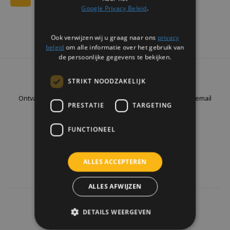
Google Privacy Beleid
.
Ook verwijzen wij u graag naar ons
privacy
beleid
om alle informatie over het gebruik van
de persoonlijke gegevens te bekijken.
Nieuwsbrief
STRIKT NOODZAKELIJK
Ontvang de laatste updates, nieuws en aanbiedingen via email
PRESTATIE
TARGETING
FUNCTIONEEL
Volg ons
ALLES ACCEPTEREN
ALLES AFWIJZEN
4441
reviews
DETAILS WEERGEVEN
Klanten geven ons een
9.7
/10