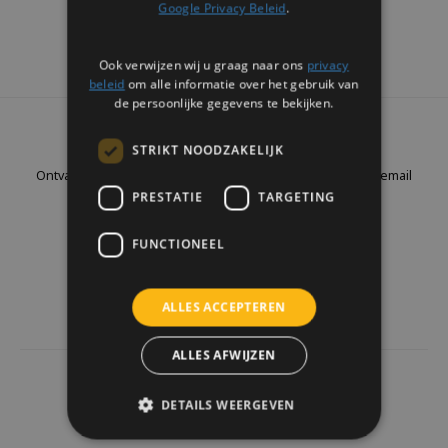
Google Privacy Beleid
.
Ook verwijzen wij u graag naar ons
privacy
beleid
om alle informatie over het gebruik van
de persoonlijke gegevens te bekijken.
Nieuwsbrief
STRIKT NOODZAKELIJK
Ontvang de laatste updates, nieuws en aanbiedingen via email
PRESTATIE
TARGETING
FUNCTIONEEL
Volg ons
ALLES ACCEPTEREN
ALLES AFWIJZEN
4441
reviews
DETAILS WEERGEVEN
Klanten geven ons een
9.7
/10