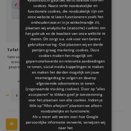
Welke Zwitscherbox past bij jou?
Kraamcadeau
Vazen
Leesbrillen
cookies. Naast strikt noodzakelijke en
ENGLISH
functionele cookies, die noodzakelijk zijn om
onze website te laten functioneren zoals het
Zwitscherbox als cadeau
Verlichting
Sieraden
onthouden wat er in je winkelmandje zit,
plaatsen wij analytische (statische) cookies om
Wanddecoratie
Spellen
het gebruik en de kwaliteit van onze website te
meten. Dit zorgt o.a. ook voor een betere
gebruikservaring. Ook plaatsen wij en derde
Stationery
Tafel voor twee spel voor
partijen graag marketing cookies. Deze
koppels
cookies maken het mogelijk om
Tafel voor Twee spel voor koppels
Storytiles
gepersonaliseerde en relevante aanbiedingen
brengt rust, warmte en open
te tonen, social media koppelingen te maken
gesprekken aan tafel. De zachte
vragen helpen je elkaar beter te
en maken het derden mogelijk om jouw
€19,95
Tassen
leren kennen. Een ideaal spel voor
internetgedrag te volgen en daarop
4 OP VOORRAAD
romantische avonden, weekenden
afgestemde advertenties te tonen
weg en als cadeau voor stellen die
(zogenaamde tracking cookies). Door op “alles
Tuin
meer verbinding willen.
accepteren” te klikken geef je toestemming
voor het plaatsen van alle cookies. Indien je
Zonnebrillen
klikt op “Alles afwijzen” plaatsen we alleen
noodzakelijke en functionele.
Als u meer wilt weten over hoe Google
persoonlijke informatie verwerkt, verwijzen wij
naar het