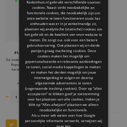
Kadoinhuis.nl gebruikt verschillende soorten
Welke Zwitscherbox past bij jou?
Kraamcadeau
Vazen
Leesbrillen
cookies. Naast strikt noodzakelijke en
ENGLISH
functionele cookies, die noodzakelijk zijn om
Zwitscherbox als cadeau
Verlichting
Sieraden
onze website te laten functioneren zoals het
onthouden wat er in je winkelmandje zit,
plaatsen wij analytische (statische) cookies om
Wanddecoratie
Spellen
het gebruik en de kwaliteit van onze website te
meten. Dit zorgt o.a. ook voor een betere
Stationery
gebruikservaring. Ook plaatsen wij en derde
Gift Republic
partijen graag marketing cookies. Deze
Planten decoratie
cookies maken het mogelijk om
ondeugende kabouters
Storytiles
De ondeugende kabouters van Gift
gepersonaliseerde en relevante aanbiedingen
Republic geven bloempotten
te tonen, social media koppelingen te maken
karakter. Perfect als planten
en maken het derden mogelijk om jouw
Tassen
decoratie binnen en planten
€21,50
internetgedrag te volgen en daarop
accessoires. Zet ze in elke pot als
afgestemde advertenties te tonen
5 OP VOORRAAD
grappige planten decoratie en geef
Tuin
(zogenaamde tracking cookies). Door op “alles
een origineel cadeau voor
plantenliefhebbers!
accepteren” te klikken geef je toestemming
voor het plaatsen van alle cookies. Indien je
Zonnebrillen
klikt op “Alles afwijzen” plaatsen we alleen
noodzakelijke en functionele.
Als u meer wilt weten over hoe Google
persoonlijke informatie verwerkt, verwijzen wij
naar het