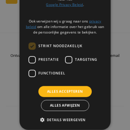
Google Privacy Beleid
.
Ook verwijzen wij u graag naar ons
privacy
beleid
om alle informatie over het gebruik van
de persoonlijke gegevens te bekijken.
Nieuwsbrief
STRIKT NOODZAKELIJK
Ontvang de laatste updates, nieuws en aanbiedingen via email
PRESTATIE
TARGETING
FUNCTIONEEL
Volg ons
ALLES ACCEPTEREN
ALLES AFWIJZEN
4441
reviews
DETAILS WEERGEVEN
Klanten geven ons een
9.7
/10