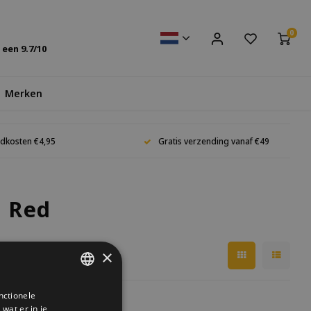
0
s een
9.7
/10
Merken
dkosten €4,95
Gratis verzending vanaf €49
l Red
×
nctionele
DUTCH
wat er in je