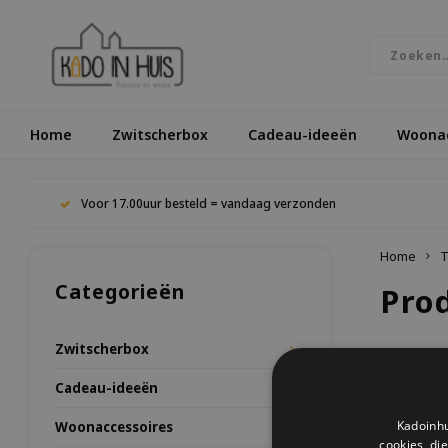
Home
Zwitscherbox
Cadeau-ideeën
Woonac
Voor 17.00uur besteld = vandaag verzonden
Home
T
Categorieën
Pro
Zwitscherbox
Meest be
Cadeau-ideeën
Kadoinhu
Woonaccessoires
Geen prod
cookies, di