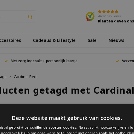
4437
reviews
Klanten geven on
cessoires
Cadeaus & Lifestyle
Sale
Nieuws
Met zorg ingepakt + persoonlijk kaartje
Verzen
ags
Cardinal Red
ducten getagd met Cardina
keken
Deze website maakt gebruik van cookies.
is.nl gebruikt verschillende soorten cookies. Naast strikt noodzakelijke en fu
ucten gevonden!...
e noodzakelijk zijn om onze website te laten functioneren zoals het onthouden 