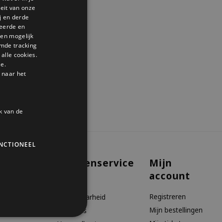
GERMAN
teit van onze
j en derde
ENGLISH
seerde en
den mogelijk
mde tracking
alle cookies.
le.
 naar het
k van de
NCTIONEEL
Klantenservice
Mijn
account
aanbiedingen
Contact
Registreren
Bereikbaarheid
Mijn bestellingen
Over ons