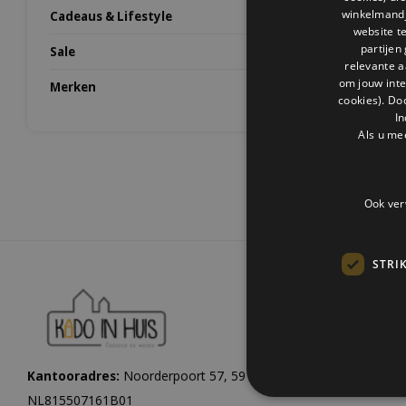
winkelmandje
Cadeaus & Lifestyle
website t
partijen
Sale
relevante a
om jouw int
Merken
cookies). Do
In
Als u me
Ook ver
STRI
Kantooradres:
Noorderpoort 57, 5916 PJ Venlo |
KvK:
1206084
NL815507161B01