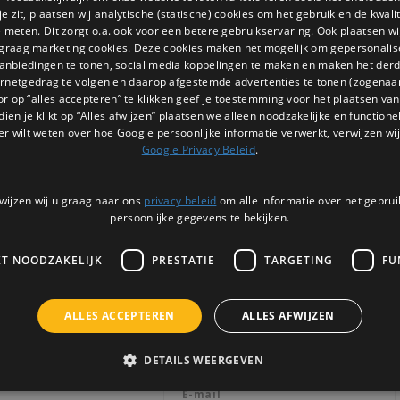
 zit, plaatsen wij analytische (statische) cookies om het gebruik en de kwali
e meten. Dit zorgt o.a. ook voor een betere gebruikservaring. Ook plaatsen wi
 graag marketing cookies. Deze cookies maken het mogelijk om gepersonali
anbiedingen te tonen, social media koppelingen te maken en maken het der
ernetgedrag te volgen en daarop afgestemde advertenties te tonen (zogenaa
or op “alles accepteren” te klikken geef je toestemming voor het plaatsen van 
dien je klikt op “Alles afwijzen” plaatsen we alleen noodzakelijke en functione
er wilt weten over hoe Google persoonlijke informatie verwerkt, verwijzen wij
Google Privacy Beleid
.
wijzen wij u graag naar ons
privacy beleid
om alle informatie over het gebrui
persoonlijke gegevens te bekijken.
KT NOODZAKELIJK
PRESTATIE
TARGETING
FU
Nieuwsbrief
ALLES ACCEPTEREN
ALLES AFWIJZEN
Ontvang de laatste updates, nieuws en 
via email
DETAILS WEERGEVEN
3 |
BTW: