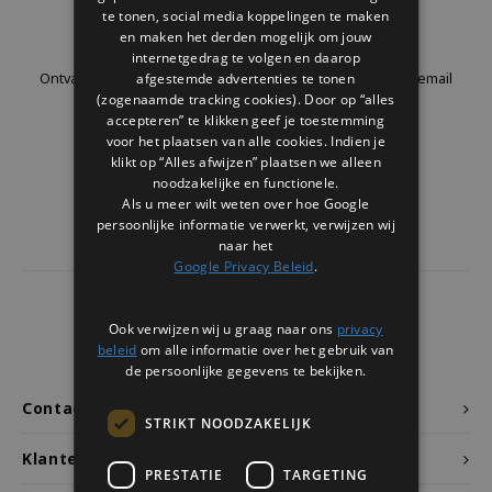
Welke Zwitscherbox past bij jou?
Kraamcadeau
Vazen
Leesbrillen
te tonen, social media koppelingen te maken
Nieuwsbrief
en maken het derden mogelijk om jouw
internetgedrag te volgen en daarop
Zwitscherbox als cadeau
Verlichting
Sieraden
afgestemde advertenties te tonen
Ontvang de laatste updates, nieuws en aanbiedingen via email
(zogenaamde tracking cookies). Door op “alles
accepteren” te klikken geef je toestemming
Wanddecoratie
Spellen
voor het plaatsen van alle cookies. Indien je
klikt op “Alles afwijzen” plaatsen we alleen
Stationery
Volg ons
noodzakelijke en functionele.
Als u meer wilt weten over hoe Google
persoonlijke informatie verwerkt, verwijzen wij
Storytiles
naar het
Google Privacy Beleid
.
Tassen
4441
reviews
Ook verwijzen wij u graag naar ons
privacy
Tuin
Klanten geven ons een
9.7
/10
beleid
om alle informatie over het gebruik van
de persoonlijke gegevens te bekijken.
Zonnebrillen
Contact
STRIKT NOODZAKELIJK
Klantenservice
PRESTATIE
TARGETING