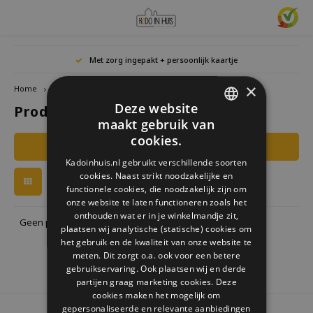
Hoofdmenu / cadeaus & lifestyle
Hoofdmenu / woonaccessoires
Hoofdmenu / cadeau-ideeën
Hoofdmenu / zwitscherbox
Hoofdmenu
Hoofdmenu /
Hoofdmen
Hoofdmen
Hoofdmen
Met zorg ingepakt + persoonlijk kaartje
horloges / k
Cadeaus & Lifestyle
Woonaccessoires
Cadeau-ideeën
Zwitscherbox
Taal
×
Home
Tags
Chemin
Deze website
Producten getagd met Chemin
Birdybox
Cadeau voor Haar
Boekensteunen
Boekenleggers
Lucky
maakt gebruik van
Laval
Mokke
Ringe
Nederlands
DUTCH
Astro
cookies.
Filters
Lakesidebox
Cadeau voor Hem
Decoratie
Drinkflessen
Waxin
GERMAN
Ketti
Kadoinhuis.nl gebruikt verschillende soorten
Story
Deutsch
cookies. Naast strikt noodzakelijke en
ENGLISH
Heidibox
Cadeau voor kinderen
Fotolijstjes
Fun Gadgets
functionele cookies, die noodzakelijk zijn om
Armb
onze website te laten functioneren zoals het
Mini S
English
onthouden wat er in je winkelmandje zit,
Junglebox
Cadeau voor collega
Kandelaars
Horloges
Geen producten gevonden!...
plaatsen wij analytische (statische) cookies om
het gebruik en de kwaliteit van onze website te
Zwitscherbox Satellite
Housewarming cadeau
Klokken
Keuken
meten. Dit zorgt o.a. ook voor een betere
gebruikservaring. Ook plaatsen wij en derde
partijen graag marketing cookies. Deze
Hoe werkt een Zwitscherbox
Huwelijkscadeau
Posters
Borduren & Creatief
cookies maken het mogelijk om
gepersonaliseerde en relevante aanbiedingen