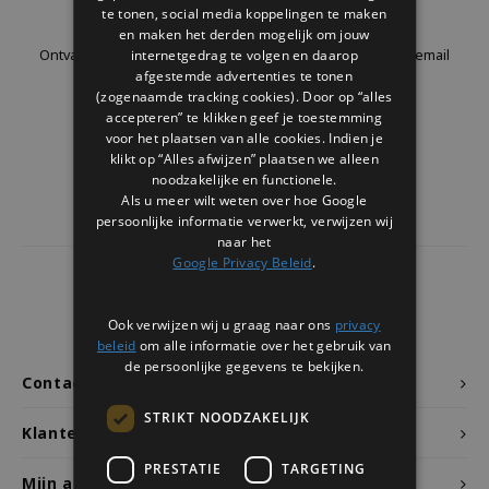
Nieuwsbrief
te tonen, social media koppelingen te maken
Welke Zwitscherbox past bij jou?
Kraamcadeau
Vazen
Leesbrillen
en maken het derden mogelijk om jouw
internetgedrag te volgen en daarop
Ontvang de laatste updates, nieuws en aanbiedingen via email
Zwitscherbox als cadeau
Verlichting
Sieraden
afgestemde advertenties te tonen
(zogenaamde tracking cookies). Door op “alles
accepteren” te klikken geef je toestemming
Wanddecoratie
Spellen
voor het plaatsen van alle cookies. Indien je
Volg ons
klikt op “Alles afwijzen” plaatsen we alleen
Stationery
noodzakelijke en functionele.
Als u meer wilt weten over hoe Google
persoonlijke informatie verwerkt, verwijzen wij
Storytiles
naar het
Google Privacy Beleid
.
Tassen
4437
reviews
Klanten geven ons een
9.7
/10
Ook verwijzen wij u graag naar ons
privacy
Tuin
beleid
om alle informatie over het gebruik van
de persoonlijke gegevens te bekijken.
Contact
Zonnebrillen
STRIKT NOODZAKELIJK
Klantenservice
PRESTATIE
TARGETING
Mijn account