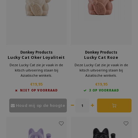
Welke Zwitscherbox past bij jou?
Kraamcadeau
Vazen
Leesbrillen
Zwitscherbox als cadeau
Verlichting
Sieraden
Wanddecoratie
Spellen
Stationery
Donkey Products
Donkey Products
Lucky Cat Oker Loyaliteit
Lucky Cat Roze
Storytiles
Deze Lucky Cat zie je vaak in de
Deze Lucky Cat zie je vaak in de
kitsch uitvoering staan bij
kitsch uitvoering staan bij
Aziatische winkels.
Aziatische winkels.
Tassen
Maar nu is hij er ook als hip
Maar nu is hij er ook als hip
€19,95
€19,95
woonaccessoire.
woonaccessoire.
NIET OP VOORRAAD
3 OP VOORRAAD
Geef deze gelukskat cadeau aan
Geef deze gelukskat cadeau aan
Tuin
iemand die wel een beetje geluk
iemand die wel een beetje geluk
kan gebruiken.
kan gebruiken.
Houd mij op de hoogte
Deze Maneki Neko staat voor moed
Deze Maneki Neko staat voor
Zonnebrillen
en kracht.
Romantiek.