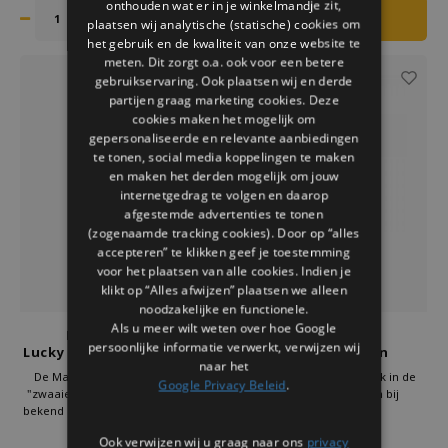
onthouden wat er in je winkelmandje zit,
iemand die wel een beetje geluk
kan gebruiken.
kan gebruiken.
Deze lucky cat staat voor rijkdom
plaatsen wij analytische (statische) cookies om
en welvaart
het gebruik en de kwaliteit van onze website te
meten. Dit zorgt o.a. ook voor een betere
gebruikservaring. Ook plaatsen wij en derde
partijen graag marketing cookies. Deze
cookies maken het mogelijk om
gepersonaliseerde en relevante aanbiedingen
te tonen, social media koppelingen te maken
en maken het derden mogelijk om jouw
internetgedrag te volgen en daarop
afgestemde advertenties te tonen
(zogenaamde tracking cookies). Door op “alles
accepteren” te klikken geef je toestemming
voor het plaatsen van alle cookies. Indien je
klikt op “Alles afwijzen” plaatsen we alleen
noodzakelijke en functionele.
Als u meer wilt weten over hoe Google
Donkey Products
Donkey Products
persoonlijke informatie verwerkt, verwijzen wij
Lucky Cat Levendig Groen
Lucky Cat Groen
naar het
Intensiteit
De Maneki Neko – wat letterlijk
Deze Lucky Cat zie je vaak in de
Google Privacy Beleid
.
"zwaaiende kat" betekent – staat
kitsch uitvoering staan bij
bekend als een symbool van geluk
Aziatische winkels.
en voorspoed. In Japanse cultuur
Maar nu is hij er ook als hip
€19,95
€19,95
Ook verwijzen wij u graag naar ons
privacy
wordt ze vaak gebruikt om
woonaccessoire.