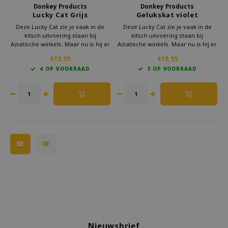
Donkey Products
Donkey Products
Lucky Cat Grijs
Gelukskat violet
Deze Lucky Cat zie je vaak in de
Deze Lucky Cat zie je vaak in de
kitsch uitvoering staan bij
kitsch uitvoering staan bij
Aziatische winkels. Maar nu is hij er
Aziatische winkels. Maar nu is hij er
ook als woonaccessoire. Geef deze
ook als hip woonaccessoire. Geef
€19,95
€19,95
gelukskat cadeau aan iemand die
deze Lucky Cat cadeau aan iemand
4 OP VOORRAAD
3 OP VOORRAAD
wel een beetje geluk kan gebruiken
die wel een beetje geluk kan
Deze Maneki Neko staat voor
gebruiken. Hij staat voor
stabiliteit en veilighei
ontspanning en zelfvertrouwen.
Nieuwsbrief