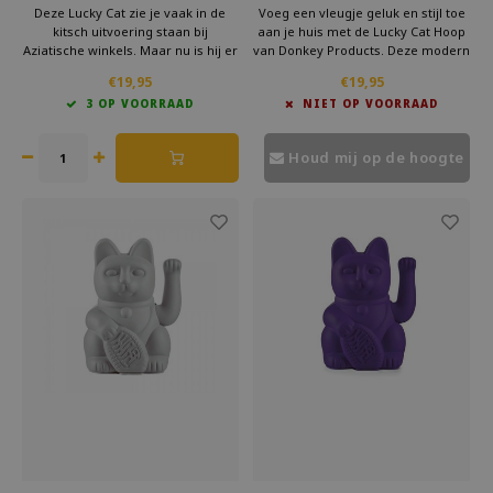
Deze Lucky Cat zie je vaak in de
Voeg een vleugje geluk en stijl toe
kitsch uitvoering staan bij
aan je huis met de Lucky Cat Hoop
Aziatische winkels. Maar nu is hij er
van Donkey Products. Deze modern
ook als hip woonaccessoire. Geef
vormgegeven Maneki Neko is niet
€19,95
€19,95
deze Lucky Cat cadeau aan iemand
alleen een esthetisch hoogstandje,
3 OP VOORRAAD
NIET OP VOORRAAD
die wel een beetje geluk kan
maar brengt ook een stukje
gebruiken. Hij staat voor
Japanse cultuur en geluk in je
gezondheid en vertrouwen.
leven.
Houd mij op de hoogte