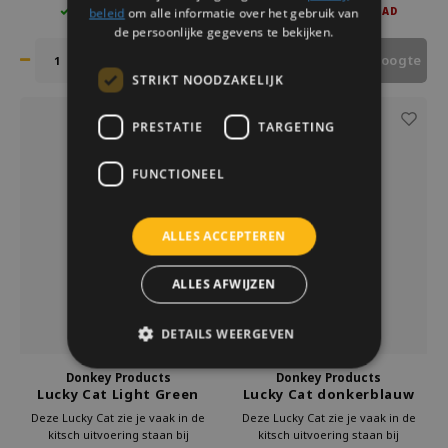
beleid
om alle informatie over het gebruik van
4 OP VOORRAAD
NIET OP VOORRAAD
positieve energie en welvaart aan
Geef deze gelukskat cadeau aan
te trekken.
iemand die wel een beetje geluk
de persoonlijke gegevens te bekijken.
kan gebruiken.
Houd mij op de hoogte
Deze Maneki Neko staat voor
STRIKT NOODZAKELIJK
Familie
PRESTATIE
TARGETING
FUNCTIONEEL
ALLES ACCEPTEREN
ALLES AFWIJZEN
DETAILS WEERGEVEN
Donkey Products
Donkey Products
Lucky Cat Light Green
Lucky Cat donkerblauw
Ontspanning
Deze Lucky Cat zie je vaak in de
Deze Lucky Cat zie je vaak in de
kitsch uitvoering staan bij
kitsch uitvoering staan bij