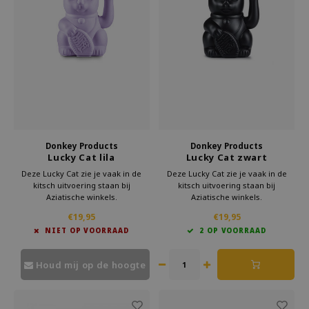
Donkey Products
Donkey Products
Lucky Cat lila
Lucky Cat zwart
Deze Lucky Cat zie je vaak in de
Deze Lucky Cat zie je vaak in de
kitsch uitvoering staan bij
kitsch uitvoering staan bij
Aziatische winkels.
Aziatische winkels.
Maar nu is hij er ook als hip
Maar nu is hij er ook als hip
€19,95
€19,95
woonaccessoire.
woonaccessoire.
NIET OP VOORRAAD
2 OP VOORRAAD
Geef deze gelukskat cadeau aan
Geef deze Lucky Cat kado aan
iemand die wel een beetje geluk
iemand die wel een beetje geluk
kan gebruiken.
kan gebruiken.
Houd mij op de hoogte
Deze Maneki Neko staat voor moed
Hij staat voor elegantie en rust
en kracht.