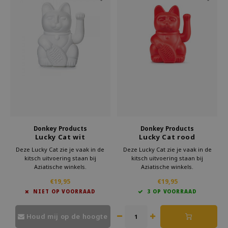
Donkey Products
Donkey Products
Lucky Cat wit
Lucky Cat rood
Deze Lucky Cat zie je vaak in de
Deze Lucky Cat zie je vaak in de
kitsch uitvoering staan bij
kitsch uitvoering staan bij
Aziatische winkels.
Aziatische winkels.
Maar nu is hij er ook als hip
Maar nu is hij er ook als hip
€19,95
€19,95
woonaccessoire.
woonaccessoire.
NIET OP VOORRAAD
3 OP VOORRAAD
Geef deze Lucky Cat cadeau aan
Geef deze gelukskat cadeau aan
iemand die wel een beetje geluk
iemand die wel een beetje geluk
kan gebruiken.
kan gebruiken.
Houd mij op de hoogte
Hij staat voor vrede en bezinning.
Deze Maneki Neko staat voor moed
en kracht.