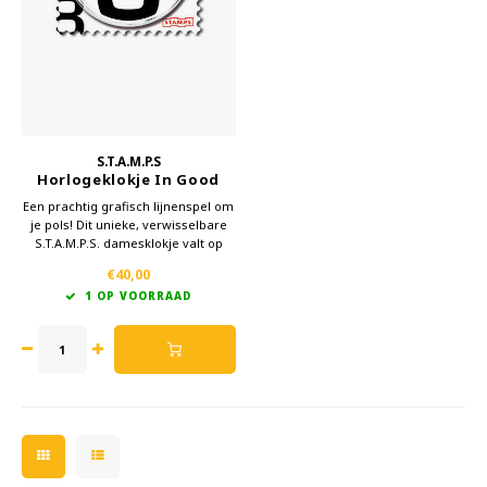
Welke Zwitscherbox past bij jou?
Kraamcadeau
Vazen
Leesbrillen
Zwitscherbox als cadeau
Verlichting
Sieraden
Wanddecoratie
Spellen
S.T.A.M.P.S
Stationery
Horlogeklokje In Good
Times Verwisselbaar
Een prachtig grafisch lijnenspel om
Klokje
je pols! Dit unieke, verwisselbare
Storytiles
S.T.A.M.P.S. damesklokje valt op
door een creatief cijferpatroon.
€40,00
Tassen
1 OP VOORRAAD
Tuin
Zonnebrillen