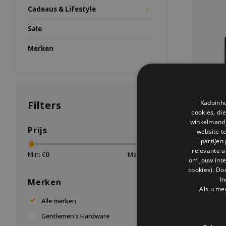
Cadeaus & Lifestyle
Sale
Merken
Kadoinhu
Filters
cookies, di
winkelmandje
Prijs
website t
partijen
relevante a
Min: €
0
Max: €
45
om jouw int
cookies). Do
Bart
In
Merken
De Gentl
Als u me
cocktail
Alle merken
roestvrijs
gebruik
Gentlemen's Hardware
mannen d