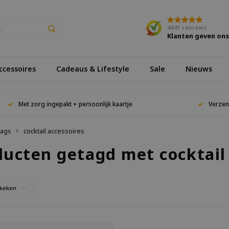
4441
reviews
Klanten geven on
cessoires
Cadeaus & Lifestyle
Sale
Nieuws
Met zorg ingepakt + persoonlijk kaartje
Verzen
ags
cocktail accessoires
ducten getagd met cocktail 
keken