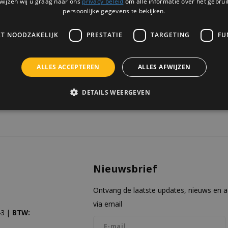
wijzen wij u graag naar ons
privacy beleid
om alle informatie over het gebrui
4 OP VOORRAAD
cadeau voor elke liefhebber.
persoonlijke gegevens te bekijken.
KT NOODZAKELIJK
PRESTATIE
TARGETING
FU
ALLES ACCEPTEREN
ALLES AFWIJZEN
keken
DETAILS WEERGEVEN
Nieuwsbrief
Ontvang de laatste updates, nieuws en 
via email
3 |
BTW: