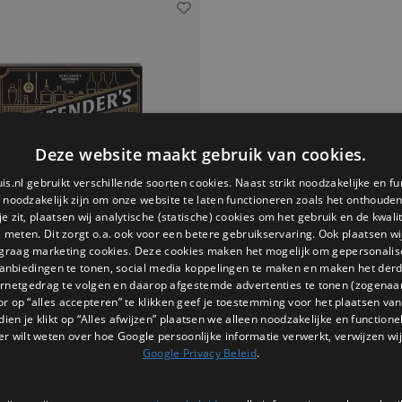
Deze website maakt gebruik van cookies.
is.nl gebruikt verschillende soorten cookies. Naast strikt noodzakelijke en fu
e noodzakelijk zijn om onze website te laten functioneren zoals het onthouden 
 zit, plaatsen wij analytische (statische) cookies om het gebruik en de kwali
e meten. Dit zorgt o.a. ook voor een betere gebruikservaring. Ook plaatsen wi
 graag marketing cookies. Deze cookies maken het mogelijk om gepersonali
anbiedingen te tonen, social media koppelingen te maken en maken het der
ernetgedrag te volgen en daarop afgestemde advertenties te tonen (zogenaa
Gentlemen's Hardware
or op “alles accepteren” te klikken geef je toestemming voor het plaatsen van 
ender Set voor cocktails
dien je klikt op “Alles afwijzen” plaatsen we alleen noodzakelijke en functione
emen’s Hardware Bartender Set voor
er wilt weten over hoe Google persoonlijke informatie verwerkt, verwijzen wij
s is een stevige en complete set met
Google Privacy Beleid
.
talen tools. De combinatie van stijl en
sgemak maakt deze set perfect voor
€44,95
ie graag thuis cocktails mixen. Een