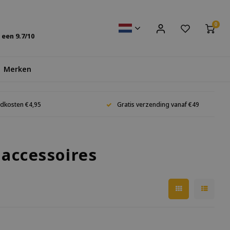
0
s een
9.7
/10
Merken
dkosten €4,95
Gratis verzending vanaf €49
accessoires