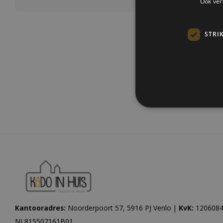
Ook ver
STRI
Meest be
Kantooradres:
Noorderpoort 57, 5916 PJ Venlo |
KvK:
1206084
NL815507161B01