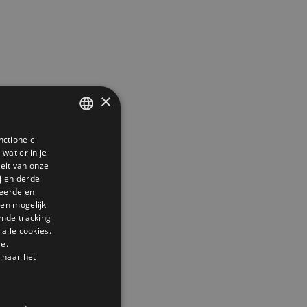
×
nctionele
DUTCH
wat er in je
GERMAN
teit van onze
j en derde
ENGLISH
seerde en
den mogelijk
mde tracking
alle cookies.
le.
 naar het