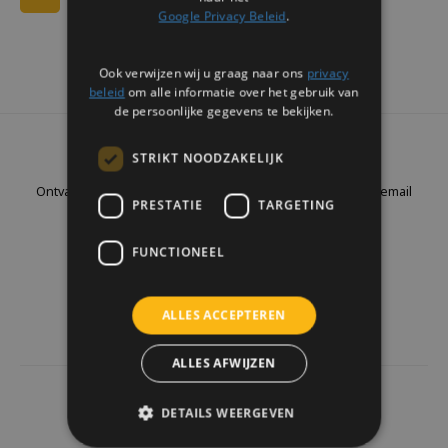
Google Privacy Beleid
.
Ook verwijzen wij u graag naar ons
privacy
beleid
om alle informatie over het gebruik van
de persoonlijke gegevens te bekijken.
Nieuwsbrief
STRIKT NOODZAKELIJK
Ontvang de laatste updates, nieuws en aanbiedingen via email
PRESTATIE
TARGETING
FUNCTIONEEL
Volg ons
ALLES ACCEPTEREN
ALLES AFWIJZEN
4441
reviews
DETAILS WEERGEVEN
Klanten geven ons een
9.7
/10