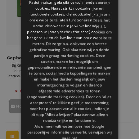
Kadoinhuis.nl gebruikt verschillende soorten
Welke Zwitscherbox past bij jou?
Kraamcadeau
Vazen
Leesbrillen
cookies. Naast strikt noodzakelijke en
ENGLISH
functionele cookies, die noodzakelijk zijn om
Zwitscherbox als cadeau
Verlichting
Sieraden
onze website te laten functioneren zoals het
onthouden wat er in je winkelmandje zit,
plaatsen wij analytische (statische) cookies om
Wanddecoratie
Spellen
het gebruik en de kwaliteit van onze website te
meten. Dit zorgt o.a. ook voor een betere
Stationery
gebruikservaring. Ook plaatsen wij en derde
Kikkerland
partijen graag marketing cookies. Deze
Gopher De Caddy Golf Tee
cookies maken het mogelijk om
Storytiles
Bij Kikkerland vind je altijd de
gepersonaliseerde en relevante aanbiedingen
leukste en meest creatieve
te tonen, social media koppelingen te maken
cadeaus. De Raak de Bal, Niet de
en maken het derden mogelijk om jouw
Tassen
Gopher Golf Tee is een uitstekend
€9,95
internetgedrag te volgen en daarop
voorbeeld van hun unieke aanpak
afgestemde advertenties te tonen
NIET OP VOORRAAD
om alledaagse producten leuk en
Tuin
(zogenaamde tracking cookies). Door op “alles
bijzonder te maken.
accepteren” te klikken geef je toestemming
Houd mij op de hoogte
voor het plaatsen van alle cookies. Indien je
Zonnebrillen
klikt op “Alles afwijzen” plaatsen we alleen
noodzakelijke en functionele.
Als u meer wilt weten over hoe Google
persoonlijke informatie verwerkt, verwijzen wij
naar het