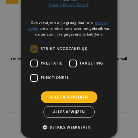
Google Privacy Beleid
.
Ook verwijzen wij u graag naar ons
privacy
beleid
om alle informatie over het gebruik van
de persoonlijke gegevens te bekijken.
Nieuwsbrief
STRIKT NOODZAKELIJK
Ontvang de laatste updates, nieuws en aanbiedingen via email
PRESTATIE
TARGETING
FUNCTIONEEL
Volg ons
ALLES ACCEPTEREN
ALLES AFWIJZEN
4437
reviews
DETAILS WEERGEVEN
Klanten geven ons een
9.7
/10