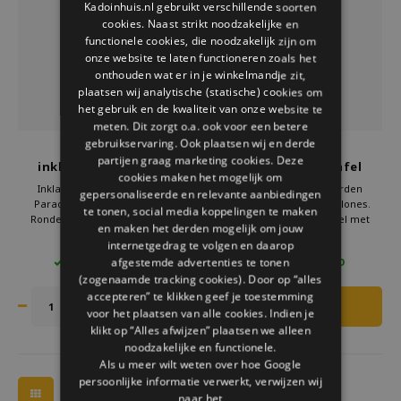
Kadoinhuis.nl gebruikt verschillende soorten
Welke Zwitscherbox past bij jou?
Kraamcadeau
Vazen
Leesbrillen
cookies. Naast strikt noodzakelijke en
ENGLISH
functionele cookies, die noodzakelijk zijn om
Zwitscherbox als cadeau
Verlichting
Sieraden
onze website te laten functioneren zoals het
onthouden wat er in je winkelmandje zit,
plaatsen wij analytische (statische) cookies om
Wanddecoratie
Spellen
het gebruik en de kwaliteit van onze website te
meten. Dit zorgt o.a. ook voor een betere
Stationery
gebruikservaring. Ook plaatsen wij en derde
Pylones
Pylones
partijen graag marketing cookies. Deze
inklapbare tuintafel
inklapbare tuintafel
cookies maken het mogelijk om
garden paradise tulpen
garden paradise Bouquet
Storytiles
Inklapbare tuintafel Garden
Inklapbare tuintafel Garden
gepersonaliseerde en relevante aanbiedingen
Paradise Tulpen van Pylones.
Paradise Bouquet van Pylones.
te tonen, social media koppelingen te maken
Ronde metalen bistrotafel met
Ronde metalen bistrotafel met
en maken het derden mogelijk om jouw
Tassen
vrolijk tulpen dessin. Licht, stevig
kleurrijk bloemendessin. Licht,
€169,00
€169,00
internetgedrag te volgen en daarop
en ideaal voor balkon of kleine tuin.
stevig en ideaal voor balkon of
afgestemde advertenties te tonen
6 OP VOORRAAD
6 OP VOORRAAD
Bestel nu bij Kado in Huis en fleur je
kleine tuin. Bestel nu bij Kado in
Tuin
(zogenaamde tracking cookies). Door op “alles
buitenruimte op met dit kleurrijke
Huis en fleur je buitenruimte op
design.
met zomers design.
accepteren” te klikken geef je toestemming
voor het plaatsen van alle cookies. Indien je
Zonnebrillen
klikt op “Alles afwijzen” plaatsen we alleen
noodzakelijke en functionele.
Als u meer wilt weten over hoe Google
persoonlijke informatie verwerkt, verwijzen wij
naar het