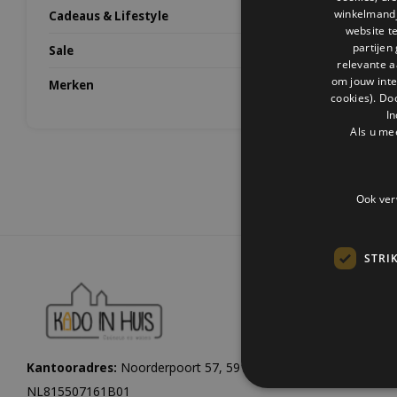
winkelmandje
Cadeaus & Lifestyle
website t
partijen
Sale
relevante a
om jouw int
Merken
cookies). Do
In
Als u me
Ook ver
STRI
Kantooradres:
Noorderpoort 57, 5916 PJ Venlo |
KvK:
1206084
NL815507161B01