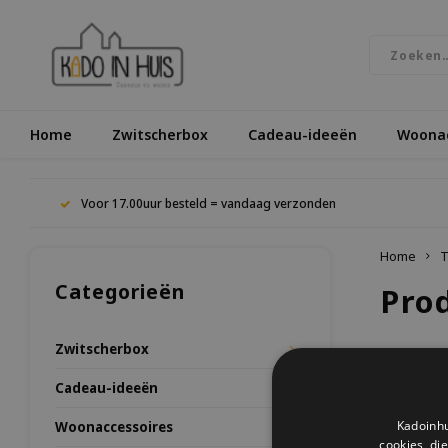
Home
Zwitscherbox
Cadeau-ideeën
Woonac
Voor 17.00uur besteld = vandaag verzonden
Home
T
Categorieën
Pro
Zwitscherbox
Meest be
Cadeau-ideeën
Kadoinhu
Woonaccessoires
Geen prod
cookies, di