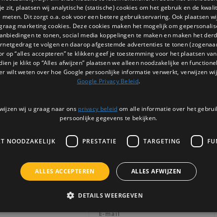
 zit, plaatsen wij analytische (statische) cookies om het gebruik en de kwali
e meten. Dit zorgt o.a. ook voor een betere gebruikservaring. Ook plaatsen wi
 graag marketing cookies. Deze cookies maken het mogelijk om gepersonali
anbiedingen te tonen, social media koppelingen te maken en maken het der
ernetgedrag te volgen en daarop afgestemde advertenties te tonen (zogenaa
or op “alles accepteren” te klikken geef je toestemming voor het plaatsen van 
dien je klikt op “Alles afwijzen” plaatsen we alleen noodzakelijke en functione
er wilt weten over hoe Google persoonlijke informatie verwerkt, verwijzen wij
Google Privacy Beleid
.
wijzen wij u graag naar ons
privacy beleid
om alle informatie over het gebrui
persoonlijke gegevens te bekijken.
KT NOODZAKELIJK
PRESTATIE
TARGETING
FU
Nieuwsbrief
ALLES ACCEPTEREN
ALLES AFWIJZEN
Ontvang de laatste updates, nieuws en 
via email
DETAILS WEERGEVEN
3 |
BTW: