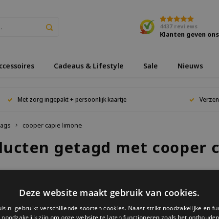
4437
reviews
Klanten geven on
cessoires
Cadeaus & Lifestyle
Sale
Nieuws
Met zorg ingepakt + persoonlijk kaartje
Verzen
ags
cooper capie limone
ducten getagd met cooper c
keken
Deze website maakt gebruik van cookies.
is.nl gebruikt verschillende soorten cookies. Naast strikt noodzakelijke en fu
ucten gevonden!...
e noodzakelijk zijn om onze website te laten functioneren zoals het onthouden 