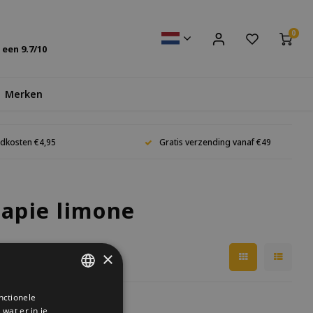
0
s een
9.7
/10
Merken
dkosten €4,95
Gratis verzending vanaf €49
apie limone
×
nctionele
DUTCH
wat er in je