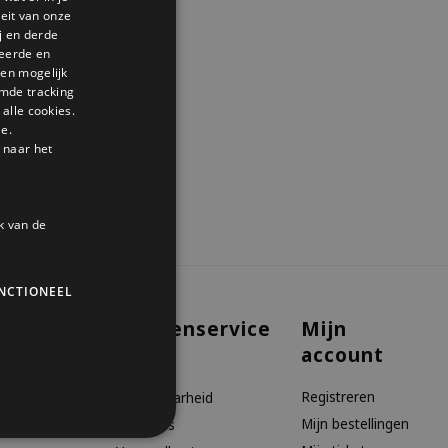
GERMAN
teit van onze
j en derde
ENGLISH
seerde en
den mogelijk
mde tracking
alle cookies.
le.
 naar het
k van de
NCTIONEEL
Klantenservice
Mijn
account
aanbiedingen
Contact
Registreren
Bereikbaarheid
Mijn bestellingen
Over ons