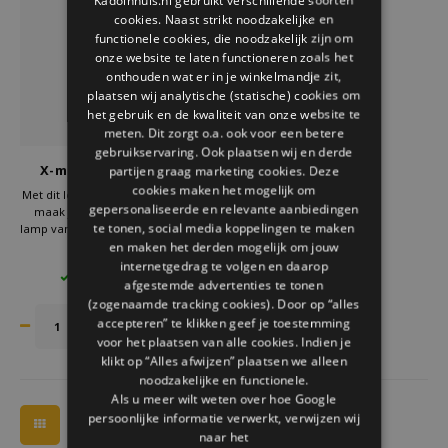
Welke Zwitscherbox past bij jou?
Kraamcadeau
Vazen
Leesbrillen
cookies. Naast strikt noodzakelijke en
ENGLISH
functionele cookies, die noodzakelijk zijn om
onze website te laten functioneren zoals het
Zwitscherbox als cadeau
Verlichting
Sieraden
onthouden wat er in je winkelmandje zit,
plaatsen wij analytische (statische) cookies om
Wanddecoratie
Spellen
het gebruik en de kwaliteit van onze website te
meten. Dit zorgt o.a. ook voor een betere
gebruikservaring. Ook plaatsen wij en derde
Stationery
X-mas Cooper Cappie
partijen graag marketing cookies. Deze
Lampenkapje Candyman
cookies maken het mogelijk om
Met dit leuke X-mas Cooper Cappie
Storytiles
gepersonaliseerde en relevante aanbiedingen
maak je van je Edison the Petit
te tonen, social media koppelingen te maken
lamp van Fatboy echt een bijzonder
lampje.
en maken het derden mogelijk om jouw
€19,95
Tassen
Ze zijn er in heel veel verschillende
internetgedrag te volgen en daarop
1 OP VOORRAAD
motieven.
afgestemde advertenties te tonen
Dus als je deze niet meer leuk
(zogenaamde tracking cookies). Door op “alles
Tuin
vindt, kies je weer een andere
accepteren” te klikken geef je toestemming
Cooper Cappie.
voor het plaatsen van alle cookies. Indien je
Zonnebrillen
klikt op “Alles afwijzen” plaatsen we alleen
noodzakelijke en functionele.
Als u meer wilt weten over hoe Google
persoonlijke informatie verwerkt, verwijzen wij
naar het