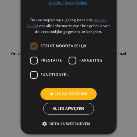
Google Privacy Beleid
.
Ook verwijzen wij u graag naar ons
privacy
beleid
om alle informatie over het gebruik van
de persoonlijke gegevens te bekijken.
Nieuwsbrief
STRIKT NOODZAKELIJK
Ontvang de laatste updates, nieuws en aanbiedingen via email
PRESTATIE
TARGETING
FUNCTIONEEL
Volg ons
ALLES ACCEPTEREN
ALLES AFWIJZEN
4441
reviews
DETAILS WEERGEVEN
Klanten geven ons een
9.7
/10