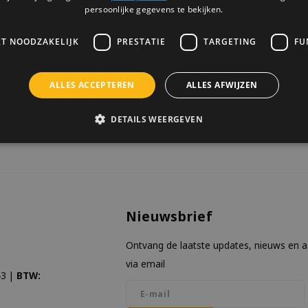
persoonlijke gegevens te bekijken.
Houd mij op de hoogte
KT NOODZAKELIJK
PRESTATIE
TARGETING
FU
ALLES ACCEPTEREN
ALLES AFWIJZEN
keken
DETAILS WEERGEVEN
Nieuwsbrief
Ontvang de laatste updates, nieuws en 
via email
3 |
BTW: