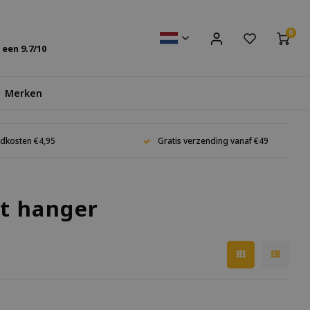
0
s een
9.7
/10
Merken
dkosten €4,95
Gratis verzending vanaf €49
nt hanger