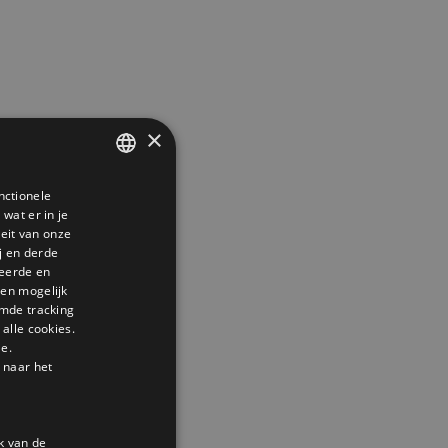
×
nctionele
DUTCH
wat er in je
GERMAN
teit van onze
j en derde
ENGLISH
seerde en
den mogelijk
mde tracking
alle cookies.
le.
 naar het
k van de