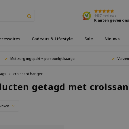
4437
reviews
Klanten geven on
cessoires
Cadeaus & Lifestyle
Sale
Nieuws
Met zorg ingepakt + persoonlijk kaartje
Verzen
ags
croissant hanger
ducten getagd met croissa
keken