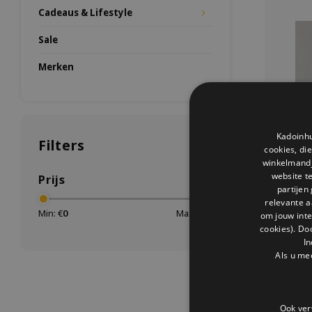
Cadeaus & Lifestyle
Sale
Merken
Kadoinhu
Filters
cookies, di
winkelmandje
website t
Prijs
partijen
relevante a
Min: €
0
Max: €
10
om jouw int
Sleu
cookies). Do
In
Handg
Als u me
croissant
origin
Ook ver