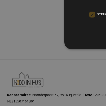
STRI
Meest be
Kantooradres:
Noorderpoort 57, 5916 PJ Venlo |
KvK:
1206084
NL815507161B01