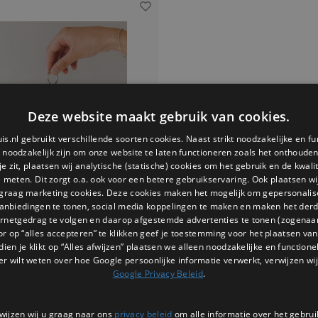
Deze website maakt gebruik van cookies.
is.nl gebruikt verschillende soorten cookies. Naast strikt noodzakelijke en fu
e noodzakelijk zijn om onze website te laten functioneren zoals het onthouden 
 zit, plaatsen wij analytische (statische) cookies om het gebruik en de kwali
e meten. Dit zorgt o.a. ook voor een betere gebruikservaring. Ook plaatsen wi
 graag marketing cookies. Deze cookies maken het mogelijk om gepersonali
anbiedingen te tonen, social media koppelingen te maken en maken het der
ernetgedrag te volgen en daarop afgestemde advertenties te tonen (zogenaa
telhanger vilt croissant
or op “alles accepteren” te klikken geef je toestemming voor het plaatsen van 
dien je klikt op “Alles afwijzen” plaatsen we alleen noodzakelijke en functione
emaakte sleutelhanger van vilt in
er wilt weten over hoe Google persoonlijke informatie verwerkt, verwijzen wij
vorm van MILA. Grappig, duurzaam en
Google Privacy Beleid
.
eel. Leuk als cadeau of accessoire.
€9,95
NIET OP VOORRAAD
wijzen wij u graag naar ons
privacy beleid
om alle informatie over het gebrui