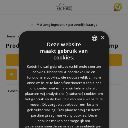
Hoofdmenu / cadeaus & lifestyle
Hoofdmenu / woonaccessoires
Hoofdmenu / cadeau-ideeën
Hoofdmenu / zwitscherbox
Hoofdmenu
Hoofdmenu /
Hoofdmen
Hoofdmen
Hoofdmen
Met zorg ingepakt + persoonlijk kaartje
horloges / k
Cadeaus & Lifestyle
Woonaccessoires
Cadeau-ideeën
Zwitscherbox
Taal
×
Home
Tags
daisy led lamp
Deze website
Producten getagd met daisy led lamp
Birdybox
Cadeau voor Haar
Boekensteunen
Boekenleggers
Lucky
maakt gebruik van
Laval
Mokke
Ringe
Nederlands
DUTCH
Astro
cookies.
Filters
Lakesidebox
Cadeau voor Hem
Decoratie
Drinkflessen
Waxin
GERMAN
Ketti
Kadoinhuis.nl gebruikt verschillende soorten
Story
Deutsch
cookies. Naast strikt noodzakelijke en
ENGLISH
Heidibox
Cadeau voor kinderen
Fotolijstjes
Fun Gadgets
functionele cookies, die noodzakelijk zijn om
Armb
onze website te laten functioneren zoals het
Mini S
English
onthouden wat er in je winkelmandje zit,
Junglebox
Cadeau voor collega
Kandelaars
Horloges
Geen producten gevonden!...
plaatsen wij analytische (statische) cookies om
het gebruik en de kwaliteit van onze website te
Zwitscherbox Satellite
Housewarming cadeau
Klokken
Keuken
meten. Dit zorgt o.a. ook voor een betere
gebruikservaring. Ook plaatsen wij en derde
partijen graag marketing cookies. Deze
Hoe werkt een Zwitscherbox
Huwelijkscadeau
Posters
Borduren & Creatief
cookies maken het mogelijk om
gepersonaliseerde en relevante aanbiedingen