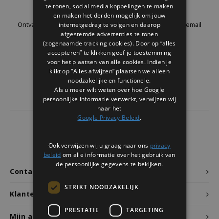
Nieuwsbrief
te tonen, social media koppelingen te maken
Welke Zwitscherbox past bij jou?
Kraamcadeau
Vazen
Leesbrillen
en maken het derden mogelijk om jouw
internetgedrag te volgen en daarop
Ontvang de laatste updates, nieuws en aanbiedingen via email
Zwitscherbox als cadeau
Verlichting
Sieraden
afgestemde advertenties te tonen
(zogenaamde tracking cookies). Door op “alles
accepteren” te klikken geef je toestemming
Wanddecoratie
Spellen
voor het plaatsen van alle cookies. Indien je
Volg ons
klikt op “Alles afwijzen” plaatsen we alleen
Stationery
noodzakelijke en functionele.
Als u meer wilt weten over hoe Google
persoonlijke informatie verwerkt, verwijzen wij
Storytiles
naar het
Google Privacy Beleid
.
Tassen
4437
reviews
Klanten geven ons een
9.7
/10
Ook verwijzen wij u graag naar ons
privacy
Tuin
beleid
om alle informatie over het gebruik van
de persoonlijke gegevens te bekijken.
Contact
Zonnebrillen
STRIKT NOODZAKELIJK
Klantenservice
PRESTATIE
TARGETING
Mijn account