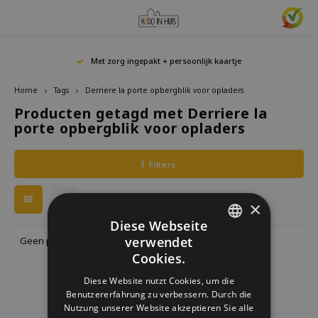
Hoofdmenu / cadeaus & lifestyle
Hoofdmenu / woonaccessoires
Hoofdmenu / cadeau-ideeën
Hoofdmenu / zwitscherbox
Hoofdmenu
Hoofdmenu /
Hoofdmen
Hoofdmen
Hoofdmen
Met zorg ingepakt + persoonlijk kaartje
horloges / k
Cadeaus & Lifestyle
Woonaccessoires
Cadeau-ideeën
Zwitscherbox
Taal
Home
Tags
Derriere la porte opbergblik voor opladers
Producten getagd met Derriere la
Birdybox
Cadeau voor Haar
Boekensteunen
Boekenleggers
Lucky
porte opbergblik voor opladers
Laval
Mokke
Ringe
Nederlands
Astro
Lakesidebox
Cadeau voor Hem
Decoratie
Drinkflessen
Waxin
Ketti
Filters
Story
Deutsch
Heidibox
Cadeau voor kinderen
Fotolijstjes
Fun Gadgets
Armb
×
Mini S
English
Junglebox
Cadeau voor collega
Kandelaars
Horloges
Diese Webseite
verwendet
Geen producten gevonden!...
DUTCH
Cookies.
Zwitscherbox Satellite
Housewarming cadeau
Klokken
Keuken
GERMAN
Diese Website nutzt Cookies, um die
Hoe werkt een Zwitscherbox
Huwelijkscadeau
Posters
Borduren & Creatief
Benutzererfahrung zu verbessern. Durch die
ENGLISH
Nutzung unserer Website akzeptieren Sie alle