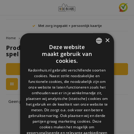
Hoofdmenu / cadeaus & lifestyle
Hoofdmenu / woonaccessoires
Hoofdmenu / cadeau-ideeën
Hoofdmenu / zwitscherbox
Hoofdmenu
Hoofdmenu /
Hoofdmen
Hoofdmen
Hoofdmen
Met zorg ingepakt + persoonlijk kaartje
horloges / k
Cadeaus & Lifestyle
Woonaccessoires
Cadeau-ideeën
Zwitscherbox
Taal
×
Home
Tags
Djeco lotto spel 4 seizoenen
Deze website
Producten getagd met Djeco lotto
Birdybox
Cadeau voor Haar
Boekensteunen
Boekenleggers
Lucky
spel 4 seizoenen
maakt gebruik van
Laval
Mokke
Ringe
Nederlands
DUTCH
Astro
cookies.
Lakesidebox
Cadeau voor Hem
Decoratie
Drinkflessen
Waxin
GERMAN
Ketti
Filters
Kadoinhuis.nl gebruikt verschillende soorten
Story
Deutsch
cookies. Naast strikt noodzakelijke en
ENGLISH
Heidibox
Cadeau voor kinderen
Fotolijstjes
Fun Gadgets
functionele cookies, die noodzakelijk zijn om
Armb
onze website te laten functioneren zoals het
Mini S
English
onthouden wat er in je winkelmandje zit,
Junglebox
Cadeau voor collega
Kandelaars
Horloges
plaatsen wij analytische (statische) cookies om
Geen producten gevonden!...
het gebruik en de kwaliteit van onze website te
Zwitscherbox Satellite
Housewarming cadeau
Klokken
Keuken
meten. Dit zorgt o.a. ook voor een betere
gebruikservaring. Ook plaatsen wij en derde
partijen graag marketing cookies. Deze
Hoe werkt een Zwitscherbox
Huwelijkscadeau
Posters
Borduren & Creatief
cookies maken het mogelijk om
gepersonaliseerde en relevante aanbiedingen