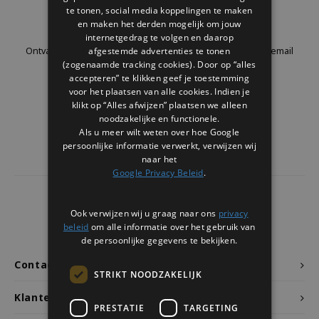
Welke Zwitscherbox past bij jou?
Kraamcadeau
Vazen
Leesbrillen
te tonen, social media koppelingen te maken
Nieuwsbrief
en maken het derden mogelijk om jouw
internetgedrag te volgen en daarop
Zwitscherbox als cadeau
Verlichting
Sieraden
afgestemde advertenties te tonen
Ontvang de laatste updates, nieuws en aanbiedingen via email
(zogenaamde tracking cookies). Door op “alles
accepteren” te klikken geef je toestemming
Wanddecoratie
Spellen
voor het plaatsen van alle cookies. Indien je
klikt op “Alles afwijzen” plaatsen we alleen
Stationery
Volg ons
noodzakelijke en functionele.
Als u meer wilt weten over hoe Google
persoonlijke informatie verwerkt, verwijzen wij
Storytiles
naar het
Google Privacy Beleid
.
Tassen
4441
reviews
Ook verwijzen wij u graag naar ons
privacy
Tuin
Klanten geven ons een
9.7
/10
beleid
om alle informatie over het gebruik van
de persoonlijke gegevens te bekijken.
Zonnebrillen
Contact
STRIKT NOODZAKELIJK
Klantenservice
PRESTATIE
TARGETING