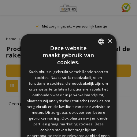
Hoofdmenu / cadeaus & lifestyle
Hoofdmenu / woonaccessoires
Hoofdmenu / cadeau-ideeën
Hoofdmenu / zwitscherbox
Hoofdmenu
Hoofdmenu /
Hoofdmen
Hoofdmen
Hoofdmen
Met zorg ingepakt + persoonlijk kaartje
horloges / k
Cadeaus & Lifestyle
Woonaccessoires
Cadeau-ideeën
Zwitscherbox
Taal
×
Home
Tags
djeco puzzel de raket
Deze website
Producten getagd met djeco puzzel de
Birdybox
Cadeau voor Haar
Boekensteunen
Boekenleggers
Lucky
raket
maakt gebruik van
Laval
Mokke
Ringe
Nederlands
DUTCH
Astro
cookies.
Lakesidebox
Cadeau voor Hem
Decoratie
Drinkflessen
Waxin
GERMAN
Ketti
Filters
Kadoinhuis.nl gebruikt verschillende soorten
Story
Deutsch
cookies. Naast strikt noodzakelijke en
ENGLISH
Heidibox
Cadeau voor kinderen
Fotolijstjes
Fun Gadgets
functionele cookies, die noodzakelijk zijn om
Armb
onze website te laten functioneren zoals het
Mini S
English
onthouden wat er in je winkelmandje zit,
Junglebox
Cadeau voor collega
Kandelaars
Horloges
plaatsen wij analytische (statische) cookies om
Geen producten gevonden!...
het gebruik en de kwaliteit van onze website te
Zwitscherbox Satellite
Housewarming cadeau
Klokken
Keuken
meten. Dit zorgt o.a. ook voor een betere
gebruikservaring. Ook plaatsen wij en derde
partijen graag marketing cookies. Deze
Hoe werkt een Zwitscherbox
Huwelijkscadeau
Posters
Borduren & Creatief
cookies maken het mogelijk om
gepersonaliseerde en relevante aanbiedingen