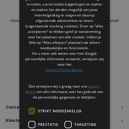
Welke Zwitscherbox past bij jou?
Kraamcadeau
Vazen
Leesbrillen
te tonen, social media koppelingen te maken
Nieuwsbrief
en maken het derden mogelijk om jouw
internetgedrag te volgen en daarop
Zwitscherbox als cadeau
Verlichting
Sieraden
afgestemde advertenties te tonen
Ontvang de laatste updates, nieuws en aanbiedingen via email
(zogenaamde tracking cookies). Door op “alles
accepteren” te klikken geef je toestemming
Wanddecoratie
Spellen
voor het plaatsen van alle cookies. Indien je
klikt op “Alles afwijzen” plaatsen we alleen
Stationery
Volg ons
noodzakelijke en functionele.
Als u meer wilt weten over hoe Google
persoonlijke informatie verwerkt, verwijzen wij
Storytiles
naar het
Google Privacy Beleid
.
Tassen
4441
reviews
Ook verwijzen wij u graag naar ons
privacy
Tuin
Klanten geven ons een
9.7
/10
beleid
om alle informatie over het gebruik van
de persoonlijke gegevens te bekijken.
Zonnebrillen
Contact
STRIKT NOODZAKELIJK
Klantenservice
PRESTATIE
TARGETING