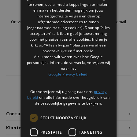
Welke Zwitscherbox past bij jou?
Kraamcadeau
Vazen
Leesbrillen
te tonen, social media koppelingen te maken
Nieuwsbrief
en maken het derden mogelijk om jouw
internetgedrag te volgen en daarop
Zwitscherbox als cadeau
Verlichting
Sieraden
afgestemde advertenties te tonen
Ontvang de laatste updates, nieuws en aanbiedingen via email
(zogenaamde tracking cookies). Door op “alles
accepteren” te klikken geef je toestemming
Wanddecoratie
Spellen
voor het plaatsen van alle cookies. Indien je
klikt op “Alles afwijzen” plaatsen we alleen
Stationery
Volg ons
noodzakelijke en functionele.
Als u meer wilt weten over hoe Google
persoonlijke informatie verwerkt, verwijzen wij
Storytiles
naar het
Google Privacy Beleid
.
Tassen
4437
reviews
Ook verwijzen wij u graag naar ons
privacy
Tuin
Klanten geven ons een
9.7
/10
beleid
om alle informatie over het gebruik van
de persoonlijke gegevens te bekijken.
Zonnebrillen
Contact
STRIKT NOODZAKELIJK
Klantenservice
PRESTATIE
TARGETING