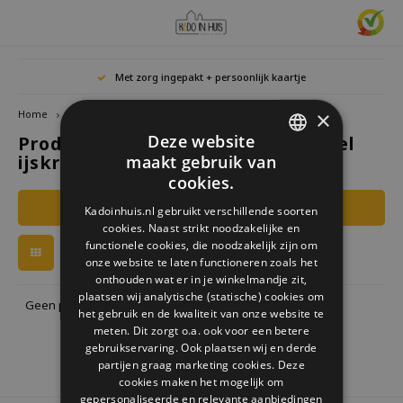
Hoofdmenu / cadeaus & lifestyle
Hoofdmenu / woonaccessoires
Hoofdmenu / cadeau-ideeën
Hoofdmenu / zwitscherbox
Hoofdmenu
Hoofdmenu /
Hoofdmen
Hoofdmen
Hoofdmen
Met zorg ingepakt + persoonlijk kaartje
horloges / k
Cadeaus & Lifestyle
Woonaccessoires
Cadeau-ideeën
Zwitscherbox
Taal
×
Home
Tags
djeco puzzel ijskraam
Deze website
Producten getagd met djeco puzzel
Birdybox
Cadeau voor Haar
Boekensteunen
Boekenleggers
Lucky
ijskraam
maakt gebruik van
Laval
Mokke
Ringe
Nederlands
DUTCH
Astro
cookies.
Lakesidebox
Cadeau voor Hem
Decoratie
Drinkflessen
Waxin
GERMAN
Ketti
Filters
Kadoinhuis.nl gebruikt verschillende soorten
Story
Deutsch
cookies. Naast strikt noodzakelijke en
ENGLISH
Heidibox
Cadeau voor kinderen
Fotolijstjes
Fun Gadgets
functionele cookies, die noodzakelijk zijn om
Armb
onze website te laten functioneren zoals het
Mini S
English
onthouden wat er in je winkelmandje zit,
Junglebox
Cadeau voor collega
Kandelaars
Horloges
plaatsen wij analytische (statische) cookies om
Geen producten gevonden!...
het gebruik en de kwaliteit van onze website te
Zwitscherbox Satellite
Housewarming cadeau
Klokken
Keuken
meten. Dit zorgt o.a. ook voor een betere
gebruikservaring. Ook plaatsen wij en derde
partijen graag marketing cookies. Deze
Hoe werkt een Zwitscherbox
Huwelijkscadeau
Posters
Borduren & Creatief
cookies maken het mogelijk om
gepersonaliseerde en relevante aanbiedingen