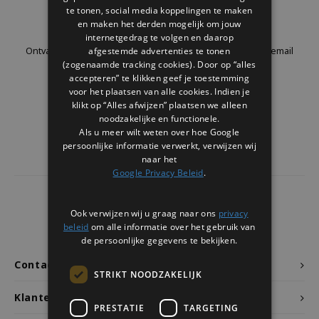
Welke Zwitscherbox past bij jou?
Kraamcadeau
Vazen
Leesbrillen
te tonen, social media koppelingen te maken
Nieuwsbrief
en maken het derden mogelijk om jouw
internetgedrag te volgen en daarop
Zwitscherbox als cadeau
Verlichting
Sieraden
afgestemde advertenties te tonen
Ontvang de laatste updates, nieuws en aanbiedingen via email
(zogenaamde tracking cookies). Door op “alles
accepteren” te klikken geef je toestemming
Wanddecoratie
Spellen
voor het plaatsen van alle cookies. Indien je
klikt op “Alles afwijzen” plaatsen we alleen
Stationery
Volg ons
noodzakelijke en functionele.
Als u meer wilt weten over hoe Google
persoonlijke informatie verwerkt, verwijzen wij
Storytiles
naar het
Google Privacy Beleid
.
Tassen
4441
reviews
Ook verwijzen wij u graag naar ons
privacy
Tuin
Klanten geven ons een
9.7
/10
beleid
om alle informatie over het gebruik van
de persoonlijke gegevens te bekijken.
Zonnebrillen
Contact
STRIKT NOODZAKELIJK
Klantenservice
PRESTATIE
TARGETING