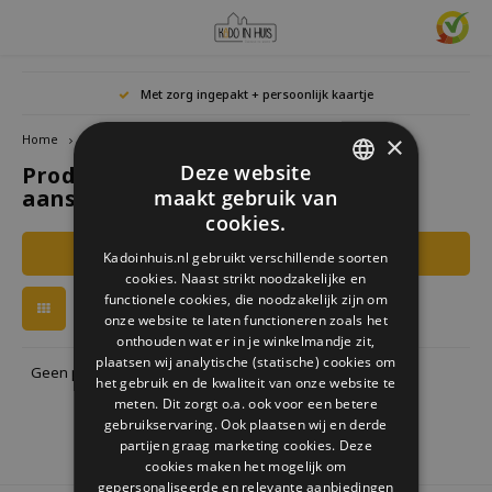
Hoofdmenu / cadeaus & lifestyle
Hoofdmenu / woonaccessoires
Hoofdmenu / cadeau-ideeën
Hoofdmenu / zwitscherbox
Hoofdmenu
Hoofdmenu /
Hoofdmen
Hoofdmen
Hoofdmen
Met zorg ingepakt + persoonlijk kaartje
horloges / k
Cadeaus & Lifestyle
Woonaccessoires
Cadeau-ideeën
Zwitscherbox
Taal
×
Home
Tags
doiy aanstaande ouders challenge
Deze website
Producten getagd met doiy
Birdybox
Cadeau voor Haar
Boekensteunen
Boekenleggers
Lucky
aanstaande ouders challenge
maakt gebruik van
Laval
Mokke
Ringe
Nederlands
DUTCH
Astro
cookies.
Lakesidebox
Cadeau voor Hem
Decoratie
Drinkflessen
Waxin
GERMAN
Ketti
Filters
Kadoinhuis.nl gebruikt verschillende soorten
Story
Deutsch
cookies. Naast strikt noodzakelijke en
ENGLISH
Heidibox
Cadeau voor kinderen
Fotolijstjes
Fun Gadgets
functionele cookies, die noodzakelijk zijn om
Armb
onze website te laten functioneren zoals het
Mini S
English
onthouden wat er in je winkelmandje zit,
Junglebox
Cadeau voor collega
Kandelaars
Horloges
plaatsen wij analytische (statische) cookies om
Geen producten gevonden!...
het gebruik en de kwaliteit van onze website te
Zwitscherbox Satellite
Housewarming cadeau
Klokken
Keuken
meten. Dit zorgt o.a. ook voor een betere
gebruikservaring. Ook plaatsen wij en derde
partijen graag marketing cookies. Deze
Hoe werkt een Zwitscherbox
Huwelijkscadeau
Posters
Borduren & Creatief
cookies maken het mogelijk om
gepersonaliseerde en relevante aanbiedingen