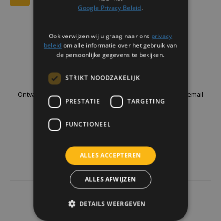
Google Privacy Beleid
.
Ook verwijzen wij u graag naar ons
privacy
beleid
om alle informatie over het gebruik van
de persoonlijke gegevens te bekijken.
Nieuwsbrief
STRIKT NOODZAKELIJK
Ontvang de laatste updates, nieuws en aanbiedingen via email
PRESTATIE
TARGETING
FUNCTIONEEL
Volg ons
ALLES ACCEPTEREN
ALLES AFWIJZEN
4441
reviews
DETAILS WEERGEVEN
Klanten geven ons een
9.7
/10