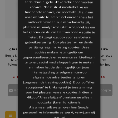
Kadoinhuis.nl gebruikt verschillende soorten
Welke Zwitscherbox past bij jou?
Kraamcadeau
Vazen
Leesbrillen
cookies. Naast strikt noodzakelijke en
ENGLISH
functionele cookies, die noodzakelijk zijn om
Zwitscherbox als cadeau
Verlichting
Sieraden
onze website te laten functioneren zoals het
onthouden wat er in je winkelmandje zit,
plaatsen wij analytische (statische) cookies om
Wanddecoratie
Spellen
het gebruik en de kwaliteit van onze website te
meten. Dit zorgt o.a. ook voor een betere
Stationery
gebruikservaring. Ook plaatsen wij en derde
Pylones
Pylones
partijen graag marketing cookies. Deze
glas ring donkerblauw
glas ring donkerblauw
cookies maken het mogelijk om
medium duo
duo mini
Storytiles
Ben je klaar om je sieradencollectie
Ben je klaar om je sieradencollectie
gepersonaliseerde en relevante aanbiedingen
te verrijken met een unieke
te verrijken met een unieke
te tonen, social media koppelingen te maken
Pylones glazen ring? Ontdek het
Pylones glazen ring? Ontdek het
en maken het derden mogelijk om jouw
Tassen
volledige assortiment en kies het
volledige assortiment en kies het
€29,95
€24,95
internetgedrag te volgen en daarop
ontwerp dat het beste bij jou past.
ontwerp dat het beste bij jou past.
afgestemde advertenties te tonen
NIET OP VOORRAAD
NIET OP VOORRAAD
Met Pylones kies je voor kwaliteit,
Met Pylones kies je voor kwaliteit,
Tuin
(zogenaamde tracking cookies). Door op “alles
originaliteit en een vleugje Franse
originaliteit en een vleugje Franse
flair.
flair.
accepteren” te klikken geef je toestemming
Houd mij op de hoogte
Houd mij op de hoogte
voor het plaatsen van alle cookies. Indien je
Zonnebrillen
klikt op “Alles afwijzen” plaatsen we alleen
noodzakelijke en functionele.
Als u meer wilt weten over hoe Google
persoonlijke informatie verwerkt, verwijzen wij
naar het