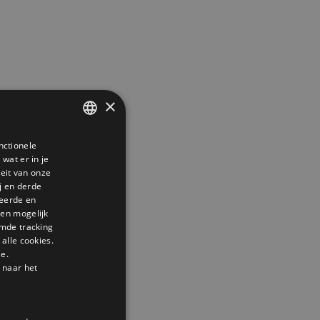
×
nctionele
DUTCH
wat er in je
GERMAN
teit van onze
j en derde
ENGLISH
seerde en
den mogelijk
mde tracking
alle cookies.
le.
 naar het