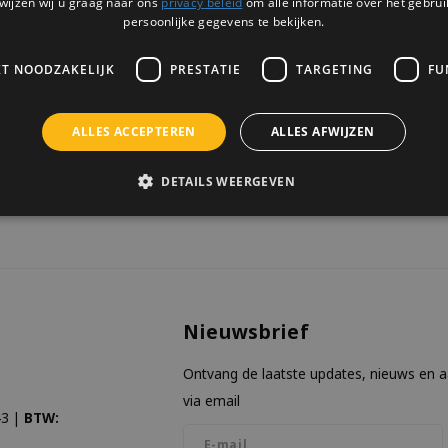
wijzen wij u graag naar ons
privacy beleid
om alle informatie over het gebrui
2 OP VOORRAAD
melodietje.
persoonlijke gegevens te bekijken.
KT NOODZAKELIJK
PRESTATIE
TARGETING
FU
ALLES ACCEPTEREN
ALLES AFWIJZEN
keken
DETAILS WEERGEVEN
Nieuwsbrief
Ontvang de laatste updates, nieuws en 
via email
3 |
BTW: