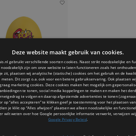
Deze website maakt gebruik van cookies.
is.nl gebruikt verschillende soorten cookies. Naast strikt noodzakelijke en fu
e noodzakelijk zijn om onze website te laten functioneren zoals het onthouden 
 zit, plaatsen wij analytische (statische) cookies om het gebruik en de kwali
e meten. Dit zorgt o.a. ook voor een betere gebruikservaring. Ook plaatsen wi
 graag marketing cookies. Deze cookies maken het mogelijk om gepersonali
anbiedingen te tonen, social media koppelingen te maken en maken het der
ernetgedrag te volgen en daarop afgestemde advertenties te tonen (zogenaa
Brainstream
or op “alles accepteren” te klikken geef je toestemming voor het plaatsen van 
rwekker piepei Pop Art
dien je klikt op “Alles afwijzen” plaatsen we alleen noodzakelijke en functione
it meer gokken of je ei zacht, medium of
er wilt weten over hoe Google persoonlijke informatie verwerkt, verwijzen wij
n is de Piepei eierwekker dé oplossing.
Google Privacy Beleid
.
mme gadget van Brainstream kook je
met je eieren. Zodra jouw ei de juiste
€19,95
id bereikt, hoor je een herkenbaar