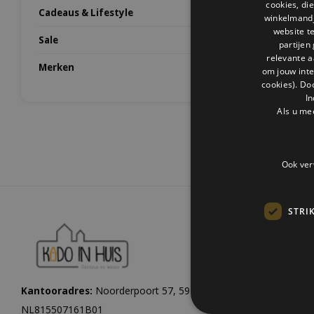
cookies, di
Cadeaus & Lifestyle
winkelmandje
website t
Sale
partijen
relevante a
Merken
om jouw int
cookies). Do
In
Als u me
Ook ver
STRI
Kantooradres:
Noorderpoort 57, 5916 PJ Venlo |
KvK:
1206084
NL815507161B01