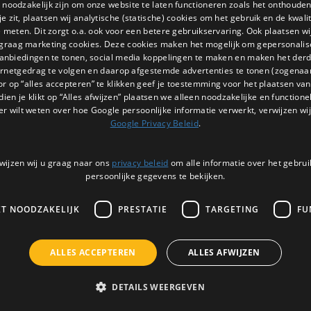
e noodzakelijk zijn om onze website te laten functioneren zoals het onthouden 
 zit, plaatsen wij analytische (statische) cookies om het gebruik en de kwali
e meten. Dit zorgt o.a. ook voor een betere gebruikservaring. Ook plaatsen wi
 graag marketing cookies. Deze cookies maken het mogelijk om gepersonali
anbiedingen te tonen, social media koppelingen te maken en maken het der
ernetgedrag te volgen en daarop afgestemde advertenties te tonen (zogenaa
or op “alles accepteren” te klikken geef je toestemming voor het plaatsen van 
dien je klikt op “Alles afwijzen” plaatsen we alleen noodzakelijke en functione
er wilt weten over hoe Google persoonlijke informatie verwerkt, verwijzen wij
Google Privacy Beleid
.
wijzen wij u graag naar ons
privacy beleid
om alle informatie over het gebrui
persoonlijke gegevens te bekijken.
KT NOODZAKELIJK
PRESTATIE
TARGETING
FU
Nieuwsbrief
ALLES ACCEPTEREN
ALLES AFWIJZEN
Ontvang de laatste updates, nieuws en 
via email
3 |
BTW:
DETAILS WEERGEVEN