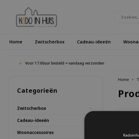
Home
Zwitscherbox
Cadeau-ideeën
Woonac
Voor 17.00uur besteld = vandaag verzonden
Home
T
Categorieën
Pro
Zwitscherbox
Meest be
Cadeau-ideeën
Woonaccessoires
Geen prod
Kadoinhu