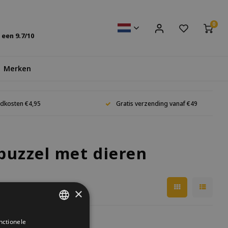
0
s een
9.7
/10
Merken
dkosten €4,95
Gratis verzending vanaf €49
puzzel met dieren
×
nctionele
DUTCH