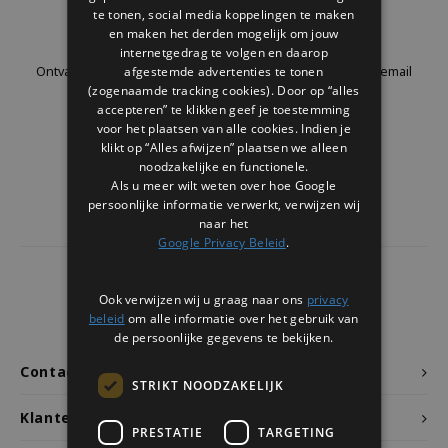
Welke Zwitscherbox past bij jou?
Kraamcadeau
Vazen
Leesbrillen
te tonen, social media koppelingen te maken
Nieuwsbrief
en maken het derden mogelijk om jouw
internetgedrag te volgen en daarop
Zwitscherbox als cadeau
Verlichting
Sieraden
afgestemde advertenties te tonen
Ontvang de laatste updates, nieuws en aanbiedingen via email
(zogenaamde tracking cookies). Door op “alles
accepteren” te klikken geef je toestemming
Wanddecoratie
Spellen
voor het plaatsen van alle cookies. Indien je
klikt op “Alles afwijzen” plaatsen we alleen
Stationery
Volg ons
noodzakelijke en functionele.
Als u meer wilt weten over hoe Google
persoonlijke informatie verwerkt, verwijzen wij
Storytiles
naar het
Google Privacy Beleid
.
Tassen
4441
reviews
Ook verwijzen wij u graag naar ons
privacy
Tuin
Klanten geven ons een
9.7
/10
beleid
om alle informatie over het gebruik van
de persoonlijke gegevens te bekijken.
Zonnebrillen
Contact
STRIKT NOODZAKELIJK
Klantenservice
PRESTATIE
TARGETING