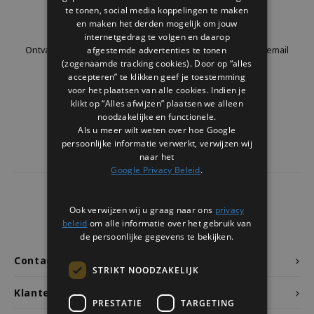
Welke Zwitscherbox past bij jou?
Kraamcadeau
Vazen
Leesbrillen
te tonen, social media koppelingen te maken
Nieuwsbrief
en maken het derden mogelijk om jouw
internetgedrag te volgen en daarop
Zwitscherbox als cadeau
Verlichting
Sieraden
afgestemde advertenties te tonen
Ontvang de laatste updates, nieuws en aanbiedingen via email
(zogenaamde tracking cookies). Door op “alles
accepteren” te klikken geef je toestemming
Wanddecoratie
Spellen
voor het plaatsen van alle cookies. Indien je
klikt op “Alles afwijzen” plaatsen we alleen
Stationery
Volg ons
noodzakelijke en functionele.
Als u meer wilt weten over hoe Google
persoonlijke informatie verwerkt, verwijzen wij
Storytiles
naar het
Google Privacy Beleid
.
Tassen
4437
reviews
Ook verwijzen wij u graag naar ons
privacy
Tuin
Klanten geven ons een
9.7
/10
beleid
om alle informatie over het gebruik van
de persoonlijke gegevens te bekijken.
Zonnebrillen
Contact
STRIKT NOODZAKELIJK
Klantenservice
PRESTATIE
TARGETING