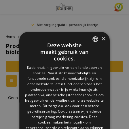
Hoofdmenu / cadeaus & lifestyle
Hoofdmenu / woonaccessoires
Hoofdmenu / cadeau-ideeën
Hoofdmenu / zwitscherbox
Hoofdmenu
Hoofdmenu /
Hoofdmen
Hoofdmen
Hoofdmen
Met zorg ingepakt + persoonlijk kaartje
horloges / k
Cadeaus & Lifestyle
Woonaccessoires
Cadeau-ideeën
Zwitscherbox
Taal
×
Home
Tags
Kommetjes biologisch afbreekbaar
Deze website
Producten getagd met Kommetjes
Birdybox
Cadeau voor Haar
Boekensteunen
Boekenleggers
Lucky
biologisch afbreekbaar
maakt gebruik van
Laval
Mokke
Ringe
Nederlands
DUTCH
Astro
cookies.
Lakesidebox
Cadeau voor Hem
Decoratie
Drinkflessen
Waxin
GERMAN
Ketti
Filters
Kadoinhuis.nl gebruikt verschillende soorten
Story
Deutsch
cookies. Naast strikt noodzakelijke en
ENGLISH
Heidibox
Cadeau voor kinderen
Fotolijstjes
Fun Gadgets
functionele cookies, die noodzakelijk zijn om
Armb
onze website te laten functioneren zoals het
Mini S
English
onthouden wat er in je winkelmandje zit,
Junglebox
Cadeau voor collega
Kandelaars
Horloges
plaatsen wij analytische (statische) cookies om
Geen producten gevonden!...
het gebruik en de kwaliteit van onze website te
Zwitscherbox Satellite
Housewarming cadeau
Klokken
Keuken
meten. Dit zorgt o.a. ook voor een betere
gebruikservaring. Ook plaatsen wij en derde
partijen graag marketing cookies. Deze
Hoe werkt een Zwitscherbox
Huwelijkscadeau
Posters
Borduren & Creatief
cookies maken het mogelijk om
gepersonaliseerde en relevante aanbiedingen