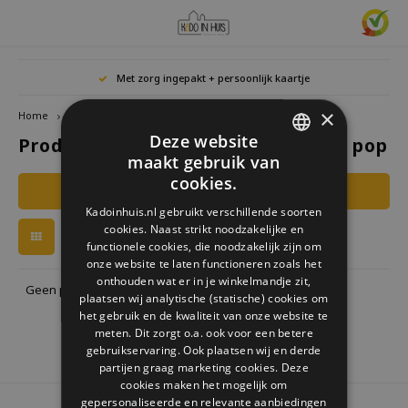
Hoofdmenu / cadeaus & lifestyle
Hoofdmenu / woonaccessoires
Hoofdmenu / cadeau-ideeën
Hoofdmenu / zwitscherbox
Hoofdmenu
Hoofdmenu /
Hoofdmen
Hoofdmen
Hoofdmen
Met zorg ingepakt + persoonlijk kaartje
horloges / k
Cadeaus & Lifestyle
Woonaccessoires
Cadeau-ideeën
Zwitscherbox
Taal
×
Home
Tags
lollie grand pop
Deze website
Producten getagd met lollie grand pop
Birdybox
Cadeau voor Haar
Boekensteunen
Boekenleggers
Lucky
maakt gebruik van
Laval
Mokke
Ringe
Nederlands
DUTCH
Astro
cookies.
Filters
Lakesidebox
Cadeau voor Hem
Decoratie
Drinkflessen
Waxin
GERMAN
Ketti
Kadoinhuis.nl gebruikt verschillende soorten
Story
Deutsch
cookies. Naast strikt noodzakelijke en
ENGLISH
Heidibox
Cadeau voor kinderen
Fotolijstjes
Fun Gadgets
functionele cookies, die noodzakelijk zijn om
Armb
onze website te laten functioneren zoals het
Mini S
English
onthouden wat er in je winkelmandje zit,
Junglebox
Cadeau voor collega
Kandelaars
Horloges
Geen producten gevonden!...
plaatsen wij analytische (statische) cookies om
het gebruik en de kwaliteit van onze website te
Zwitscherbox Satellite
Housewarming cadeau
Klokken
Keuken
meten. Dit zorgt o.a. ook voor een betere
gebruikservaring. Ook plaatsen wij en derde
partijen graag marketing cookies. Deze
Hoe werkt een Zwitscherbox
Huwelijkscadeau
Posters
Borduren & Creatief
cookies maken het mogelijk om
gepersonaliseerde en relevante aanbiedingen