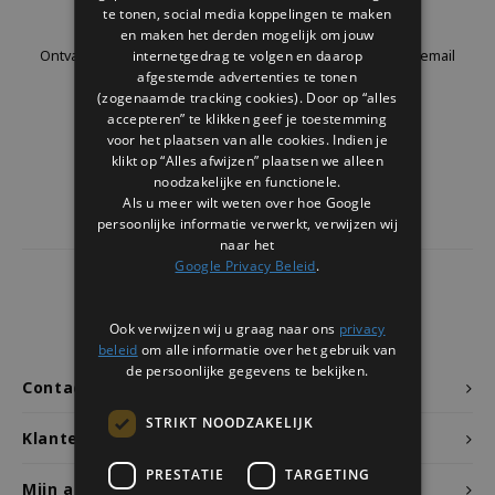
Nieuwsbrief
te tonen, social media koppelingen te maken
Welke Zwitscherbox past bij jou?
Kraamcadeau
Vazen
Leesbrillen
en maken het derden mogelijk om jouw
internetgedrag te volgen en daarop
Ontvang de laatste updates, nieuws en aanbiedingen via email
Zwitscherbox als cadeau
Verlichting
Sieraden
afgestemde advertenties te tonen
(zogenaamde tracking cookies). Door op “alles
accepteren” te klikken geef je toestemming
Wanddecoratie
Spellen
voor het plaatsen van alle cookies. Indien je
Volg ons
klikt op “Alles afwijzen” plaatsen we alleen
Stationery
noodzakelijke en functionele.
Als u meer wilt weten over hoe Google
persoonlijke informatie verwerkt, verwijzen wij
Storytiles
naar het
Google Privacy Beleid
.
Tassen
4441
reviews
Klanten geven ons een
9.7
/10
Ook verwijzen wij u graag naar ons
privacy
Tuin
beleid
om alle informatie over het gebruik van
de persoonlijke gegevens te bekijken.
Contact
Zonnebrillen
STRIKT NOODZAKELIJK
Klantenservice
PRESTATIE
TARGETING
Mijn account