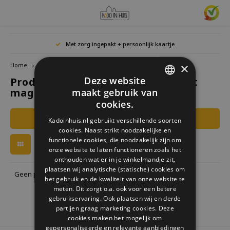
Hoofdmenu / cadeaus & lifestyle
Hoofdmenu / woonaccessoires
Hoofdmenu / cadeau-ideeën
Hoofdmenu / zwitscherbox
Hoofdmenu
Hoofdmenu /
Hoofdmen
Hoofdmen
Hoofdmen
Met zorg ingepakt + persoonlijk kaartje
horloges / k
Cadeaus & Lifestyle
Woonaccessoires
Cadeau-ideeën
Zwitscherbox
Taal
×
Home
Tags
Lucetta set magnetische fietslampen
Deze website
Producten getagd met Lucetta set
Birdybox
Cadeau voor Haar
Boekensteunen
Boekenleggers
Lucky
magnetische fietslampen
maakt gebruik van
Laval
Mokke
Ringe
Nederlands
DUTCH
Astro
cookies.
Lakesidebox
Cadeau voor Hem
Decoratie
Drinkflessen
Waxin
GERMAN
Ketti
Filters
Kadoinhuis.nl gebruikt verschillende soorten
Story
Deutsch
cookies. Naast strikt noodzakelijke en
ENGLISH
Heidibox
Cadeau voor kinderen
Fotolijstjes
Fun Gadgets
functionele cookies, die noodzakelijk zijn om
Armb
onze website te laten functioneren zoals het
Mini S
English
onthouden wat er in je winkelmandje zit,
Junglebox
Cadeau voor collega
Kandelaars
Horloges
plaatsen wij analytische (statische) cookies om
Geen producten gevonden!...
het gebruik en de kwaliteit van onze website te
Zwitscherbox Satellite
Housewarming cadeau
Klokken
Keuken
meten. Dit zorgt o.a. ook voor een betere
gebruikservaring. Ook plaatsen wij en derde
partijen graag marketing cookies. Deze
Hoe werkt een Zwitscherbox
Huwelijkscadeau
Posters
Borduren & Creatief
cookies maken het mogelijk om
gepersonaliseerde en relevante aanbiedingen