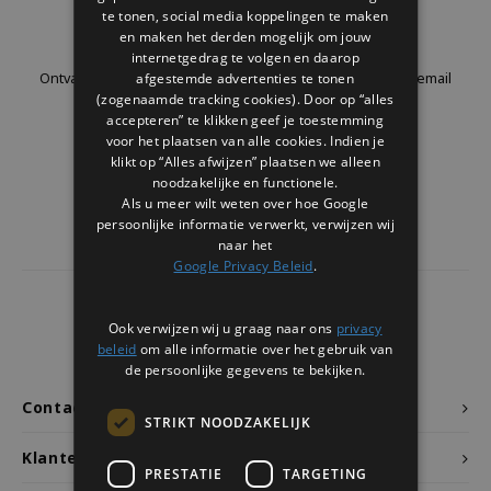
Welke Zwitscherbox past bij jou?
Kraamcadeau
Vazen
Leesbrillen
te tonen, social media koppelingen te maken
Nieuwsbrief
en maken het derden mogelijk om jouw
internetgedrag te volgen en daarop
Zwitscherbox als cadeau
Verlichting
Sieraden
afgestemde advertenties te tonen
Ontvang de laatste updates, nieuws en aanbiedingen via email
(zogenaamde tracking cookies). Door op “alles
accepteren” te klikken geef je toestemming
Wanddecoratie
Spellen
voor het plaatsen van alle cookies. Indien je
klikt op “Alles afwijzen” plaatsen we alleen
Stationery
Volg ons
noodzakelijke en functionele.
Als u meer wilt weten over hoe Google
persoonlijke informatie verwerkt, verwijzen wij
Storytiles
naar het
Google Privacy Beleid
.
Tassen
4437
reviews
Ook verwijzen wij u graag naar ons
privacy
Tuin
Klanten geven ons een
9.7
/10
beleid
om alle informatie over het gebruik van
de persoonlijke gegevens te bekijken.
Zonnebrillen
Contact
STRIKT NOODZAKELIJK
Klantenservice
PRESTATIE
TARGETING