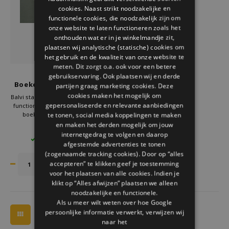
Welke Zwitscherbox past bij jou?
Kraamcadeau
Vazen
Leesbrillen
cookies. Naast strikt noodzakelijke en
ENGLISH
functionele cookies, die noodzakelijk zijn om
onze website te laten functioneren zoals het
Zwitscherbox als cadeau
Verlichting
Sieraden
onthouden wat er in je winkelmandje zit,
plaatsen wij analytische (statische) cookies om
Wanddecoratie
Spellen
het gebruik en de kwaliteit van onze website te
meten. Dit zorgt o.a. ook voor een betere
Balvi
gebruikservaring. Ook plaatsen wij en derde
Stationery
Boekenlegger King Kong
partijen graag marketing cookies. Deze
cookies maken het mogelijk om
Balvi staat bekend om creatieve en
gepersonaliseerde en relevante aanbiedingen
functionele producten. Deze Balvi
Storytiles
boekenlegger laat zien dat
te tonen, social media koppelingen te maken
praktisch en uniek goed
en maken het derden mogelijk om jouw
€8,95
Tassen
samengaan. Met duurzame
internetgedrag te volgen en daarop
3 OP VOORRAAD
materialen en een iconisch design
afgestemde advertenties te tonen
is deze boekenlegger echt iets
(zogenaamde tracking cookies). Door op “alles
Tuin
bijzonders.
accepteren” te klikken geef je toestemming
voor het plaatsen van alle cookies. Indien je
Zonnebrillen
klikt op “Alles afwijzen” plaatsen we alleen
noodzakelijke en functionele.
Als u meer wilt weten over hoe Google
persoonlijke informatie verwerkt, verwijzen wij
naar het