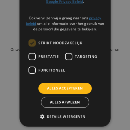
Google Privacy Beleid
.
Ook verwijzen wij u graag naar ons
privacy
beleid
om alle informatie over het gebruik van
de persoonlijke gegevens te bekijken.
Nieuwsbrief
STRIKT NOODZAKELIJK
Ontvang de laatste updates, nieuws en aanbiedingen via email
PRESTATIE
TARGETING
FUNCTIONEEL
Volg ons
ALLES ACCEPTEREN
ALLES AFWIJZEN
4441
reviews
DETAILS WEERGEVEN
Klanten geven ons een
9.7
/10