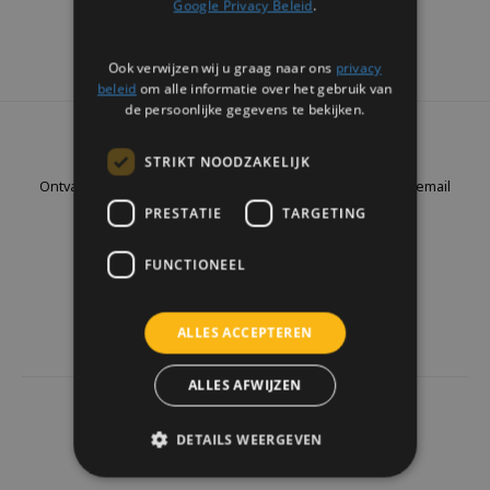
Google Privacy Beleid
.
Ook verwijzen wij u graag naar ons
privacy
beleid
om alle informatie over het gebruik van
de persoonlijke gegevens te bekijken.
Nieuwsbrief
STRIKT NOODZAKELIJK
Ontvang de laatste updates, nieuws en aanbiedingen via email
PRESTATIE
TARGETING
FUNCTIONEEL
Volg ons
ALLES ACCEPTEREN
ALLES AFWIJZEN
4441
reviews
DETAILS WEERGEVEN
Klanten geven ons een
9.7
/10