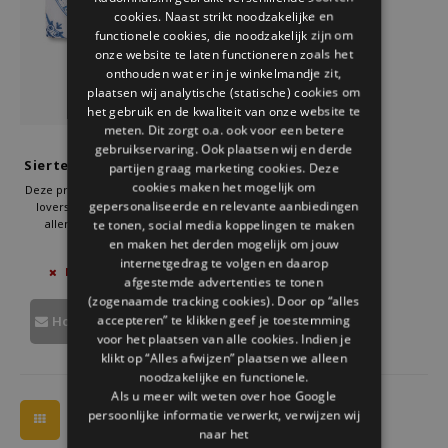
Welke Zwitscherbox past bij jou?
Kraamcadeau
Vazen
Leesbrillen
cookies. Naast strikt noodzakelijke en
ENGLISH
functionele cookies, die noodzakelijk zijn om
onze website te laten functioneren zoals het
Zwitscherbox als cadeau
Verlichting
Sieraden
onthouden wat er in je winkelmandje zit,
plaatsen wij analytische (statische) cookies om
Wanddecoratie
Spellen
het gebruik en de kwaliteit van onze website te
meten. Dit zorgt o.a. ook voor een betere
Storytiles
gebruikservaring. Ook plaatsen wij en derde
Stationery
Siertegel Outdoor Lovers
partijen graag marketing cookies. Deze
Small
cookies maken het mogelijk om
Deze prachtige Siertegel Outdoor
gepersonaliseerde en relevante aanbiedingen
lovers van Storytiles vertellen
Storytiles
allemaal een klein verhaal.
te tonen, social media koppelingen te maken
Het keramieken tegeltje wordt in
en maken het derden mogelijk om jouw
€27,50
Tassen
Nederland op ambachtelijke wijze
internetgedrag te volgen en daarop
NIET OP VOORRAAD
gemaakt. Daardoor is elk tegeltje
afgestemde advertenties te tonen
uniek.
(zogenaamde tracking cookies). Door op “alles
Tuin
accepteren” te klikken geef je toestemming
Houd mij op de hoogte
voor het plaatsen van alle cookies. Indien je
Zonnebrillen
klikt op “Alles afwijzen” plaatsen we alleen
noodzakelijke en functionele.
Als u meer wilt weten over hoe Google
persoonlijke informatie verwerkt, verwijzen wij
naar het